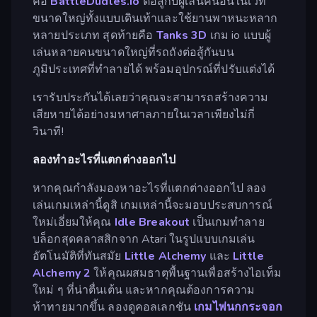
คือ
BattleDudles.io
ต่อสู้กับผู้เล่นคนอื่นในเวที
ขนาดใหญ่ทั้งแบบเดินเท้าและใช้ยานพาหนะหลาก
หลายประเภท สุดท้ายคือ
Tanks 3D
เกม io แบบผู้
เล่นหลายคนขนาดใหญ่ที่รถถังต่อสู้กันบน
ภูมิประเทศที่ทำลายได้ พร้อมอุปกรณ์ที่ปรับแต่งได้
เรารับประกันได้เลยว่าคุณจะสามารถสร้างความ
เสียหายได้อย่างมหาศาลภายในเวลาเพียงไม่กี่
วินาที!
ลองทำอะไรที่แตกต่างออกไป
หากคุณกำลังมองหาอะไรที่แตกต่างออกไป ลอง
เล่นเกมเหล่านี้ดูสิ เกมเหล่านี้จะมอบประสบการณ์
ใหม่เอี่ยมให้คุณ
Idle Breakout
เป็นเกมทำลาย
บล็อกสุดคลาสสิกจาก Atari ในรูปแบบเกมเล่น
อัตโนมัติที่ทันสมัย
Little Alchemy
และ
Little
Alchemy 2
ให้คุณผสมธาตุพื้นฐานเพื่อสร้างไอเท็ม
ใหม่ ๆ ที่น่าตื่นเต้น และหากคุณต้องการความ
ท้าทายมากขึ้น ลองดูคอลเลกชัน
เกมไพ่นกกระจอก