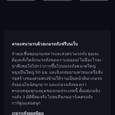
ครองสนามรบด้วยเกมรถถังฟรีบนเว็บ
ถ้าคุณชื่นชอบเกมทหารและสงครามรถถัง คุณจะ
ต้องคลั่งไคล้เกมรถถังของเราแน่นอน! ไม่มีอะไรจะ
น่าพึงพอใจไปกว่าการขึ้นไปบนรถถังขนาดใหญ่
หมุนปืนใหญ่ 90 มม. และยิงถล่มยานพาหนะหรือสิ่ง
ก่อสร้างของฝ่ายตรงข้ามให้ราบเป็นหน้าดิน! เกมรถ
ถังออนไลน์สนุกมาก และเกมรถถังของเรา
ครอบคลุมทุกแง่มุมของเกมประเภทนี้ ตั้งแต่เกมยิง
รถถัง 3 มิติที่สมจริง ไปจนถึงเกมอาร์เคดรถถัง
การ์ตูนแสนสนุก
เกมรถถังยอดนิยม