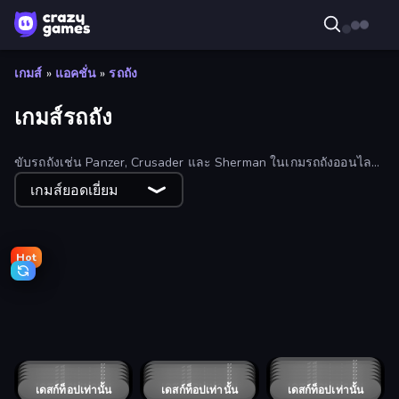
เกมส์
»
แอคชั่น
»
รถถัง
เกมส์รถถัง
ขับรถถังเช่น Panzer, Crusader และ Sherman ในเกมรถถังออนไลน์
ฟรีเหล่านี้
เกมส์ยอดเยี่ยม
Hot
BattleDudes.io
TankCraft 2
Modern Cannon Strike
Merge Master Tanks: Tank Wars
1941 Frozen Front
Clash of Armor
Tanks Arena io: Craft & Combat
Copter.io
Tanks 2D: Tank Wars
Robo Runner
CyberDino 3D
Warzone Armor
TankCraft
Tank Masters - Idle Tanks
Tank Snipers
Jackal Zombie Survival
Tank Wars
Mad Royale Tactics
Army General: Battle & Tank Strategy
Tanks 2D: War and Heroes!
Armor Path
Clash of Tanks
Laser Tanks
Tanks Merge
Operation Desert Road
Tanks of the Galaxy
Tank Battle: War Commander
Blocky Tank 3D
Rocket Bot Royale
War Machine Clash
Tanky.io
Tanks vs Zombies: Tank Battle
เดสก์ท็อปเท่านั้น
Derby Crash 4
เดสก์ท็อปเท่านั้น
Stickman World War
เดสก์ท็อปเท่านั้น
Derby Crash 5
เดสก์ท็อปเท่านั้น
Derby Crash 2
เดสก์ท็อปเท่านั้น
Derby Crash 3
เดสก์ท็อปเท่านั้น
Car Crash Simulator Royale
เดสก์ท็อปเท่านั้น
Call of Tanks
Tank Merge Royal
เดสก์ท็อปเท่านั้น
Secret Agent James
เดสก์ท็อปเท่านั้น
เดสก์ท็อปเท่านั้น
Tanks Battlefield: Desert
เดสก์ท็อปเท่านั้น
Blocky Demolition Derby
เดสก์ท็อปเท่านั้น
Tanko.io
เดสก์ท็อปเท่านั้น
Tankgank
เดสก์ท็อปเท่านั้น
Gangster Vegas Grand City
Tank Evolution
เดสก์ท็อปเท่านั้น
เดสก์ท็อปเท่านั้น
WW1 Battle Simulator
Guns vs Zombies
เดสก์ท็อปเท่านั้น
เดสก์ท็อปเท่านั้น
Blitz Tanks
เดสก์ท็อปเท่านั้น
Plated Glory