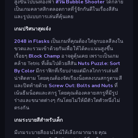
สูงขึ้นไปบนท้องฟ้า
ส่วน Bubble Shooter
ได้กลาย
เป็นเกมคลาสสิกตลอดกาลที่รู้จักกันดีในเรื่องสีสัน
และรูปแบบการเล่นที่คุ้นเคย
เกมปริศนาสุดเจ๋ง
2048 in Flasks
เป็นเกมที่คุณต้องใส่ลูกบอลสีลงใน
ขวดและรวมเข้าด้วยกันเพื่อให้ได้คะแนนสูงขึ้น
เรื่อยๆ
Block Champ
อาจดูคุ้นเคย เพราะเป็นเกม
คล้าย Tetris ที่เต็มไปด้วยสีสัน
Nuts Puzzle: Sort
By Color
มีกราฟิกที่เรียบง่ายแต่มีกลไกการเล่นที่
น่าติดตาม โดยคุณต้องจัดเรียงน็อตลงบนสกรูตามสี
และปิดท้ายด้วย
Screw Out: Bolts and Nuts
ที่
เน้นธีมน็อตและสกรู โดยคุณต้องคลายสกรูที่มีรูป
ร่างและขนาดต่างๆ กันโดยไม่ให้มีตัวใดตัวหนึ่งไม่
ตรงกัน
เกมระบายสีสำหรับเด็ก
มีเกมระบายสีออนไลน์ให้เลือกมากมาย คุณ