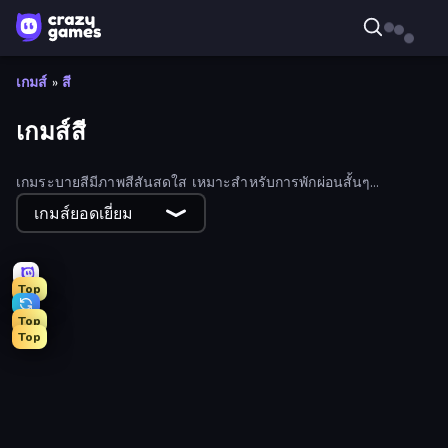
เกมส์
»
สี
เกมส์สี
เกมระบายสีมีภาพสีสันสดใส เหมาะสำหรับการพักผ่อนสั้นๆ
สนุกสนาน เลือกชมคอลเลกชันออนไลน์ฟรีที่สะดุดตาของเรา
เกมส์ยอดเยี่ยม
Top
Top
Top
Hexa Sort
Nuts Puzzle: Sort By Color
Color Water Sort 3D
Bubble Fall
Color Tap: Coloring by Numbers
TenTrix
Car OUT! Jam Parking Puzzle
Bubble Tower 3D
Block Champ
Dye Hard
Color Match
Coffee Color Blocks
BlockBuster Puzzle
Toonle
Sushi Puzzle
Jelly Dye
Tower Battle
Diamond Dungeon: Match 3
Helix Jump
Fruit Merge: Juicy Drop Game
10x10
Park Town
Bridge Race
Hexa Stack
Pottery Master
Nut Sort: Build the City
Wizard Puppy: Magic Sort
Threads Car Escape 3D
Smarty Bubbles
Tangle Master