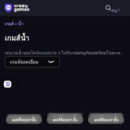
เกมส์
»
น้ำ
เกมส์น้ำ
เล่นเกมน้ำออนไลน์แบบสบาย ๆ ไปกับเกมผจญภัยยอดนิยมในทะเล
เกม Grow, IO และอื่น ๆ อีกมากมาย สำรวจเกมน้ำฟรีที่คุณสามารถ
เกมส์ยอดเยี่ยม
เล่นได้บนโทรศัพท์หรือเบราว์เซอร์ของคุณ
DuckPark.io
Float for Brainrots
Aqua Miner: Underwater Drilling Game
SeaDragons.io
Ducklings
Eat & Grow Fish
CyberShark
Noob vs Cops
Fish IO
Deep Sea Duel
Let Me Eat: Big Fish Eat Smaller
Water vs Fire
My Crystal Underwater
Fish Merge - Under Water
Waterworks!
Ocean Miner
Car Eats Car: Underwater Adventure
Ascent
OctopusRun
Vortex.io
Let Me Eat 2: Feeding Madness
Diver Hero
Fish Eat Getting Big
เดสก์ท็อปเท่านั้น
Jet Boat Racing
เดสก์ท็อปเท่านั้น
เดสก์ท็อปเท่านั้น
Suez Canal Training Simulator
เดสก์ท็อปเท่านั้น
Aquapark Balls Party
เดสก์ท็อปเท่านั้น
Jetski Race
Fish Eat Fishes
เดสก์ท็อปเท่านั้น
เดสก์ท็อปเท่านั้น
Boat Attack
เดสก์ท็อปเท่านั้น
Dodgeball
Dolphin Olympics
เดสก์ท็อปเท่านั้น
เดสก์ท็อปเท่านั้น
Underwater Hunting
เดสก์ท็อปเท่านั้น
Tiny Sails