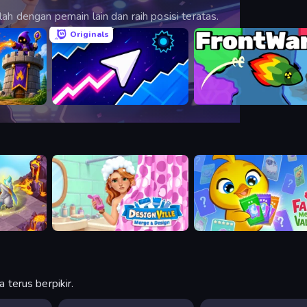
ah dengan pemain lain dan raih posisi teratas.
Originals
ense
Space Waves
FrontWars.io
Designville: Merge & Design
Farm Merge Valley
terus berpikir.