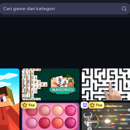
Mahjongg Solitaire
Arrow Escape: Puzzle
Top
Top