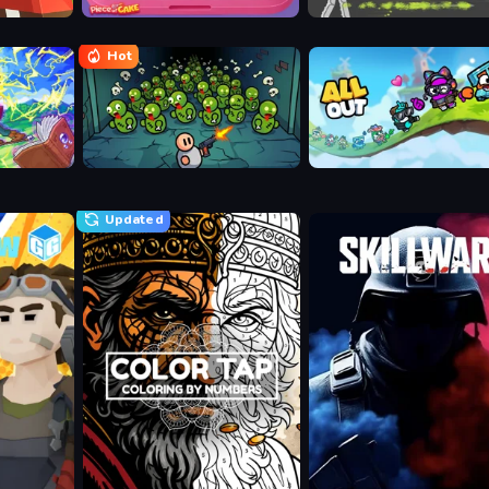
Piece of Cake: Merge and Bake
Ragdoll Archers
Hot
Base Defence
All Out
Updated