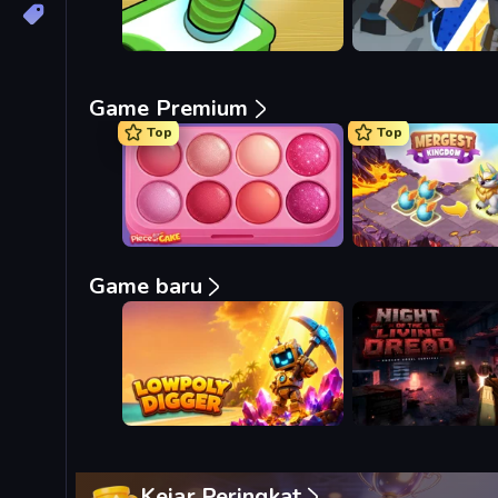
Game Premium
Top
Top
Piece of Cake: Merge and Bake
Mergest Kingdom
Game baru
Lowpoly Digger
Night Of The Living D
Kejar Peringkat