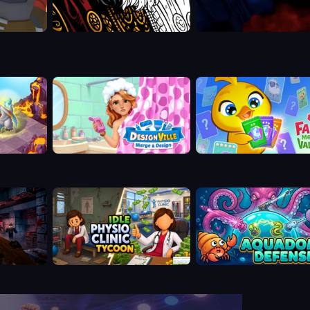
Designville: Merge & Design
Farm Merge Valley
read
Idle Physio Clinic Tycoon
Aquadome Defense