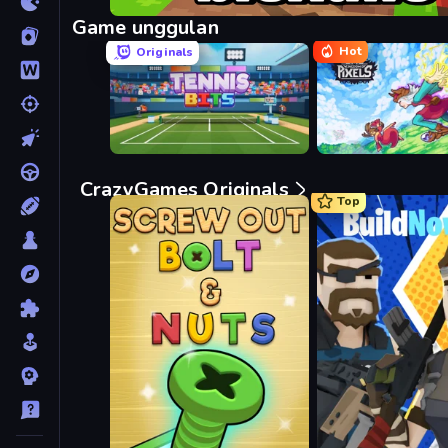
Bloxd.io
Game unggulan
Hot
Originals
Tennis Bits
Kingdom of Pixels
CrazyGames Originals
Top