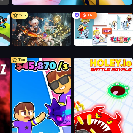
Veck.io
Top
Hot
Crystal Saga: Nova
Help Me: Tricky Puzzle Games
Top