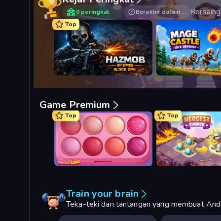
Bersaingl
0 peringkat
Berakhir dalam …
Top
Hazmob FPS: Online Shooter
Mage Castle Idle Def
Game Premium
Top
Top
Piece of Cake: Merge and Bake
Mergest Kingdom
Train your brain
Teka-teki dan tantangan yang membuat Anda 