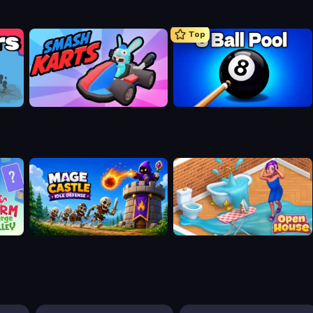
Top
Smash Karts
8 Ball Pool Billiards Multiplayer
Mage Castle Idle Defense
Open House