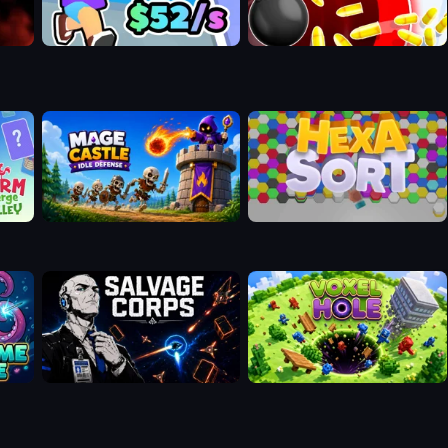
Mage Castle Idle Defense
Hexa Sort
Salvage Corps
Voxel hole: Black Hole