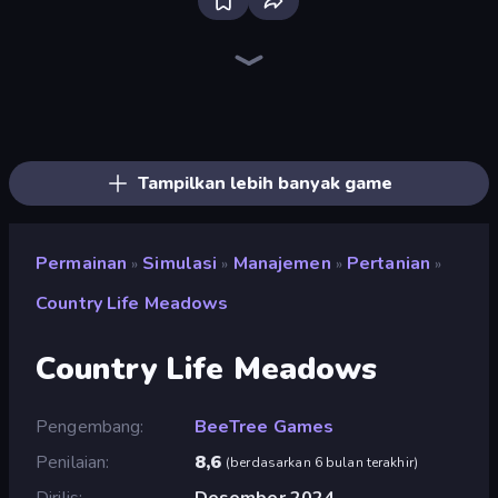
Bus Simulator: EVO
Driving School Simulator
Hedgies
Grow A Garden | Growden.io
Hotel Rush: Merge Story
Bad Cat Prankster
Sandbox City
Empire City
Truck Simulator: European Roads
Steam City
City Constructor
Project Restoration
Bus Simulator Real
Retro Garage
Crazy Zoo Monkey
High School Popular Girls
Life Simulator: Road to Riches
SuperWEIRD
Tampilkan lebih banyak game
Permainan
Simulasi
Manajemen
Pertanian
»
»
»
»
Country Life Meadows
Country Life Meadows
Pengembang
BeeTree Games
Penilaian
8,6
(
berdasarkan 6 bulan terakhir
)
Dirilis
Desember 2024