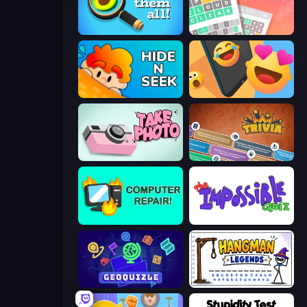
Find Them All!
Wordler
Hide N Seek
Reply Run
Take Photo
Trivia
Computer Repair
The Impossible Quiz
GeoQuizle
Hangman Legends