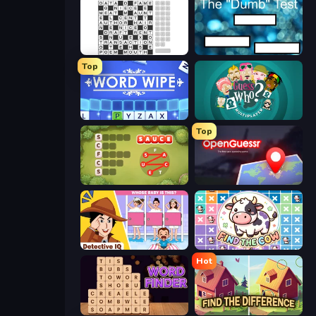
Crossword
The Dumb Test
Top
Word Wipe
Guess Who Online
Top
Crocword
OpenGuessr - Geo Guessing
Detective IQ: Brain Games
Find The Cow
Hot
Word Finder
Find The Difference