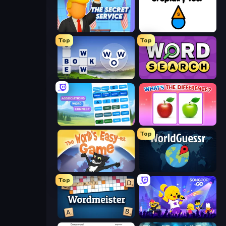
The Secret Service
Stupidity Test
Top
Top
Words of Wonders
Daily Word Search
Associations - Word Connect
What's The Difference?
Top
The World's Easyest Game
WorldGuessr Free GeoGuessr
Top
Wordmeister
SongPop GO