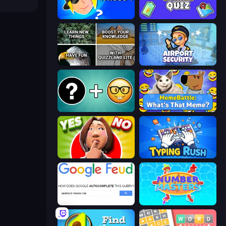
Whooo?
Mini Games Quiz
QuizzLand Trivia
Airport Security
Emoji Guess Master!
MemeBattle: What's That Meme?
Yes or No Challenge
Typing Rush
Google Feud
Number Masters