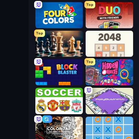
Top
Four Colors
DUO With Friends
Top
Chess Free
2048
Top
Block Blaster
Hidden Objects
European Football Quiz
PolyBusiness (Unofficial Monopoly)