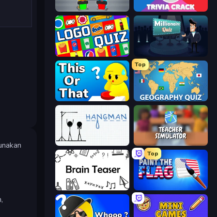
Guess Their Answer
Trivia Crack
Logo Quiz: Game World Trivia
Millionaire Quiz
Top
ToT or Trivia
Geography Quiz: Flags and Capitals
Hangman
Teacher Simulator
gunakan
Top
Brain Teaser
Paint the Flag
,