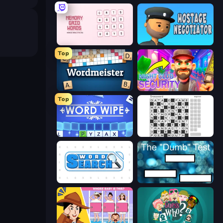
Memory Grid Words
Hostage Negotiator
Top
Wordmeister
Night Club Security
Top
Word Wipe
Crossword
Word Search
The Dumb Test