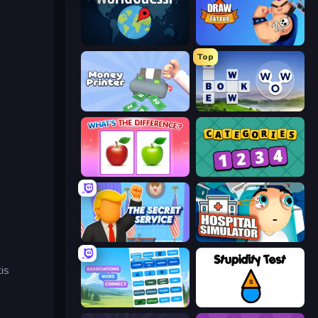
WorldGuessr Free GeoGuessr
Draw Tattoo
Top
Money Printer
Words of Wonders
What's The Difference?
Categories
The Secret Service
Hospital Simulator
is
Associations - Word Connect
Stupidity Test