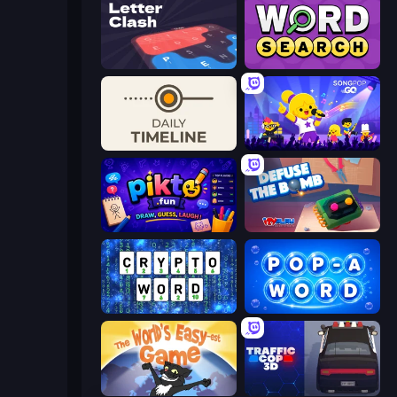
LetterClash
Daily Word Search
Daily Timeline
SongPop GO
Pikto.fun
Defuse the Bomb 3D
Cryptoword
Pop-a-Word
The World's Easyest Game
Traffic Cop 3D