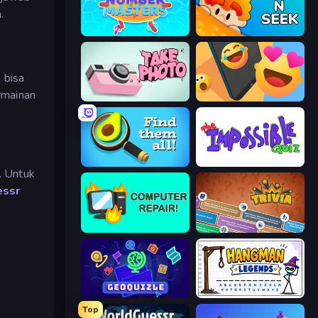
.
Number Masters
Hide N Seek
 bisa
rmainan
Take Photo
Reply Run
Find Them All!
The Impossible Quiz
. Untuk
ssr
Computer Repair
Trivia
GeoQuizle
Hangman Legends
Top