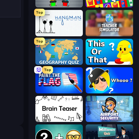
Guess Their Answer
Logo Quiz: Game World Trivia
Top
Hangman
Teacher Simulator
Top
Geography Quiz: Flags and Capitals
ToT or Trivia
Top
Paint the Flag
Whooo?
Brain Teaser
Airport Security