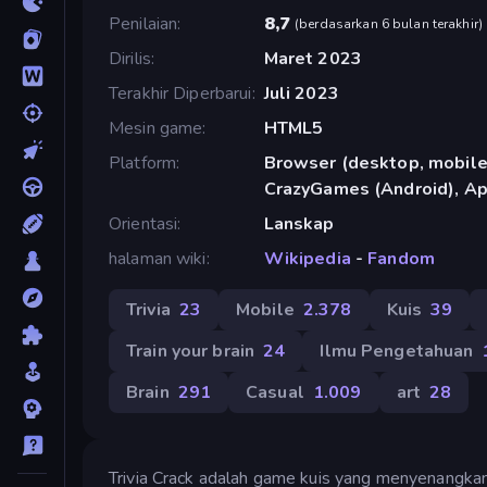
Penilaian
8,7
(
berdasarkan 6 bulan terakhir
)
Dirilis
Maret 2023
Terakhir Diperbarui
Juli 2023
Mesin game
HTML5
Platform
Browser (desktop, mobile,
CrazyGames (Android), Ap
Orientasi
Lanskap
halaman wiki
Wikipedia
-
Fandom
Trivia
23
Mobile
2.378
Kuis
39
Train your brain
24
Ilmu Pengetahuan
Brain
291
Casual
1.009
art
28
Trivia Crack adalah game kuis yang menyenangk