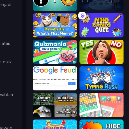
enjadi
Emoji Guess Master!
Millionaire Quiz
MemeBattle: What's That Meme?
Mini Games Quiz
i atau
h otak
Quizmania: Trivia Game
Yes or No Challenge
Google Feud
Typing Rush
awablah
QuizzLand Trivia
Wordler
njawab