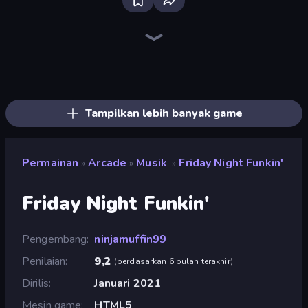
Ragdoll Archers
Catch Tiles: Piano Game
Tile Jumper 3D
Perfect Piano
I Am Taxi Prankster Sim
Bubble Blast
Chicken Scream
Dalgona Candy Honeycomb Cookie
Obby vs Brainrot
Baseball For Brainrot
Rooftop Run
Obby: Supercar Race on Keyboard
Obby Fish Challenge: Ride
Jelly Dye
Find the Vampire
Obby: Gym Simulator, Escape
Cat Snack Bar
Mafia Takedown
Tampilkan lebih banyak game
Permainan
Arcade
Musik
Friday Night Funkin'
»
»
»
Friday Night Funkin'
Pengembang
ninjamuffin99
Penilaian
9,2
(
berdasarkan 6 bulan terakhir
)
Dirilis
Januari 2021
Mesin game
HTML5