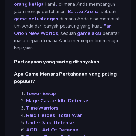
orang ketiga
kami
,
di mana Anda membangun
jalan menuju pertahanan.
Battle Arena
, sebuah
game petualangan
di mana Anda bisa membuat
tim Anda dari banyak petarung yang kuat.
Far
Orion New Worlds
, sebuah
game aksi
berlatar
masa depan di mana Anda memimpin tim menuju
kejayaan.
Pertanyaan yang sering ditanyakan
Apa Game Menara Pertahanan yang paling
populer?
Tower Swap
Mage Castle Idle Defense
TimeWarriors
Raid Heroes: Total War
UnderDark: Defense
AOD - Art Of Defense