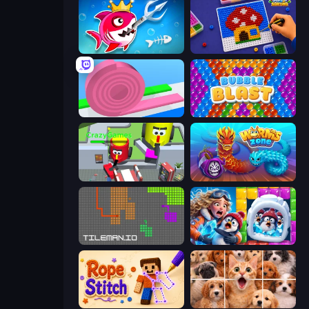
Fish Stab Getting Big
Screw Sorting
Layers Roll
Bubble Blast
CleanUp.IO
Worms.Zone
TileMan.io
Captain Blast
Rope Stitch Puzzle
Jigpic Solitaire