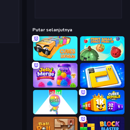
Putar selanjutnya
Cubes 2048.io
Fruit Balls: Juicy Fusion
Jelly Merge: Upgrade & Sell
Ice Slide
Man Runner 2048
Cubes 2048 Royale