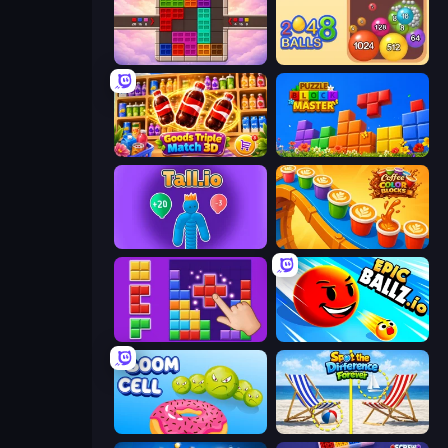
Color Cube Puzzle
Crazy 2048 Balls
Goods Triple Match 3D
Puzzle Block Master
Tall.io
Coffee Color Blocks
BlockBuster Puzzle
EpicBallz.io
Boom Cell
Spot the Difference Forever