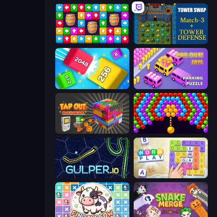
Tap Away Story
Tower Swap
Qube 2048
Car OUT! Jam Parking Puzzle
Tap Out: Block Escape
Bubble Story
Gulper.io
Word Play