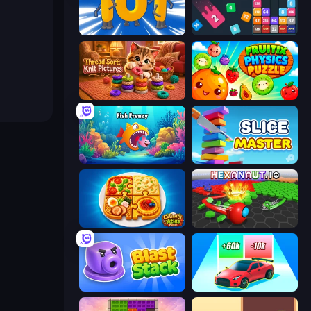
Numbers Arena
Drop & Merge the Numbers
Thread Sort: Knit Pictures
Fruitix: Physics Puzzle
Fish Frenzy
Slice Master
Culinary Atlas
Hexanaut.io
Blast Stack
Upgrade the Supercar 3D