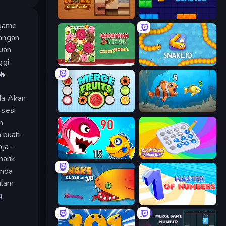
Ball Roll
Block Blaster
 game
nangan
uah
gi:
Fruit Merge: Juicy Drop Game
Snake.io
🔥
da Akan
sesi
Merge Fruits
Hungry Ocean: Eat, Feed and Grow Fish
n
n buah-
ja -
Fish Eat Getting Big
Logic Chain Master
narik
Anda
alam
g
Snake Clash.io
Master of Numbers