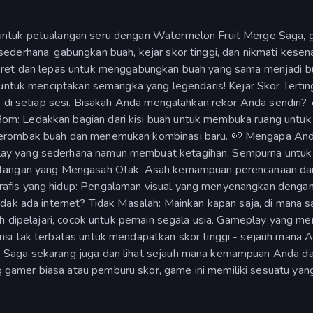
 untuk petualangan seru dengan Watermelon Fruit Merge Saga,
ederhana: gabungkan buah, kejar skor tinggi, dan nikmati kese
Seret dan lepas untuk menggabungkan buah yang sama menjadi b
 untuk menciptakan semangka yang legendaris! Kejar Skor Terting
k di setiap sesi. Bisakah Anda mengalahkan rekor Anda sendiri? 
m: Ledakkan bagian dari kisi buah untuk membuka ruang untuk
merombak buah dan menemukan kombinasi baru. 🍉 Mengapa An
ay yang sederhana namun membuat ketagihan: Sempurna untuk 
antangan yang Mengasah Otak: Asah kemampuan perencanaan da
afis yang hidup: Pengalaman visual yang menyenangkan denga
dak ada internet? Tidak Masalah: Mainkan kapan saja, di mana sa
ah dipelajari, cocok untuk pemain segala usia. Gameplay yang me
si tak terbatas untuk mendapatkan skor tinggi - sejauh mana 
 Saga sekarang juga dan lihat sejauh mana kemampuan Anda d
amer biasa atau pemburu skor, game ini memiliki sesuatu yan