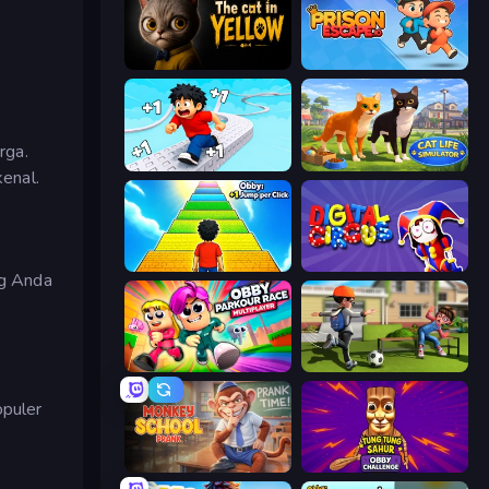
The Cat in Yellow
Prison Escape.io
rga.
Speed per Click: Obby
Cat Life Simulator 3D
enal.
Obby: +1 Jump per Click
Digital Circus: Parkour Game
ng Anda
.
Obby Parkour Race: Multiplayer
The Prank King
puler
Monkey School Prank
Tung Tung Sahur: Obby Challenge