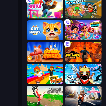
Jump Guys
Obby: Hide and Seek, Battle Royale
Cat Escape
Imagine Island
Doggy Tricks
Hot Lava Floor
Obby: Parkour with Ragdoll
Cat Warrior Parkour
Parrot Simulator
Cat Life Simulator