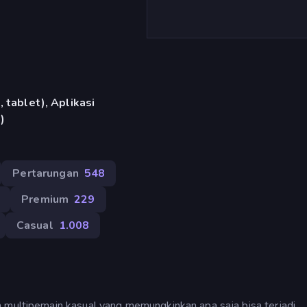
 tablet), Aplikasi
)
Pertarungan
548
Premium
229
Casual
1.008
 multipemain kasual yang memungkinkan apa saja bisa terjadi.