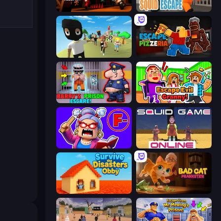
Obby Challenge: Prison Run
Obby World: Squid Escape
Mr. Dude: King of the Hill
Escape From Pizzeria
Barry's Prison Escape!
Escape Evil Granny!
Escape From School: Angry Teacher!
Squid Game Online
Survive the Disasters: Obby
Bad Cat Prankster