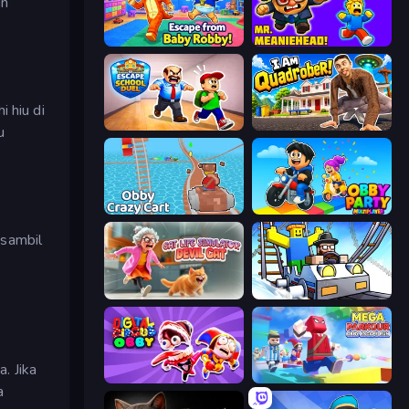
in
Escape From Baby Robby!
School Escape: Mr. MeanieHead!
 hiu di
Escape School Duel
I Am Quadrober!
u
Obby: Crazy Cart
Obby Party Multiplayer
 sambil
Cat Life Simulator: Devil Cat
Obby: Ride Carts
. Jika
Digital Circus: Obby
Mega Parkour: Obby Escape Run
a