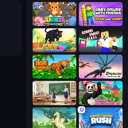
Animal Match 3D
Obby With Friends: Draw and Jump
Cat Lovescapes
School Panic
Tiger Simulator 3D
Dragon Simulator 3D
High School Teacher Simulator
Panda Simulator 3D