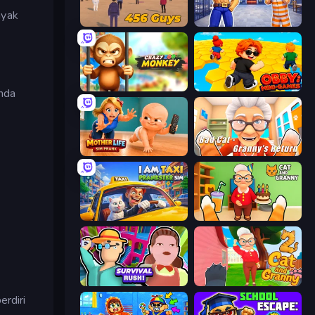
nyak
456 Guys
Escape From Mr.Meawing's Prison!
Crazy Zoo Monkey
Obby: Mini-Games
nda
Mother Life Simulator: Prank
Bad Cat - Granny's Return
I Am Taxi Prankster Sim
Cat and Granny
Survival Rush!
Cat and Granny 2
erdiri