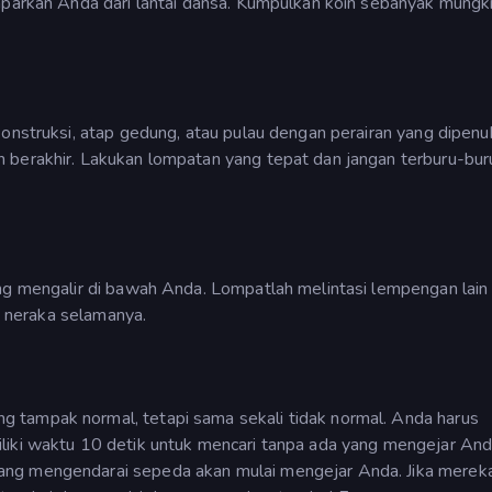
emparkan Anda dari lantai dansa. Kumpulkan koin sebanyak mungk
onstruksi, atap gedung, atau pulau dengan perairan yang dipenuhi
 berakhir. Lakukan lompatan yang tepat dan jangan terburu-bur
ang mengalir di bawah Anda. Lompatlah melintasi lempengan lain
di neraka selamanya.
 tampak normal, tetapi sama sekali tidak normal. Anda harus
liki waktu 10 detik untuk mencari tanpa ada yang mengejar Anda
ang mengendarai sepeda akan mulai mengejar Anda. Jika merek