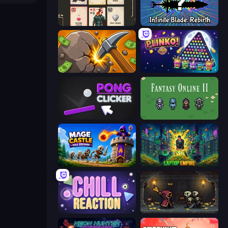
Forward
Infinite Blade: Rebirth
Mine Clicker
PLINKO!
Pong Clicker
Fantasy Online 2
Mage Castle Idle Defense
Laptop Empire
Chill Reaction
Lost Dungeon