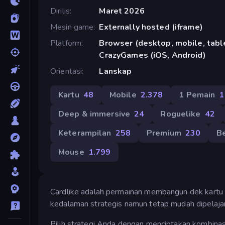
Dirilis
Maret 2026
Mesin game
Externally hosted (iframe)
Platform
Browser (desktop, mobile, table
CrazyGames (iOS, Android)
Orientasi
Lanskap
Kartu
48
Mobile
2.378
1 Pemain
1
Deep & immersive
24
Roguelike
42
Keterampilan
258
Premium
230
B
Mouse
1.799
Cardlike adalah permainan membangun dek kartu
kedalaman strategis namun tetap mudah dipelajar
Pilih strategi Anda dengan menciptakan kombinas