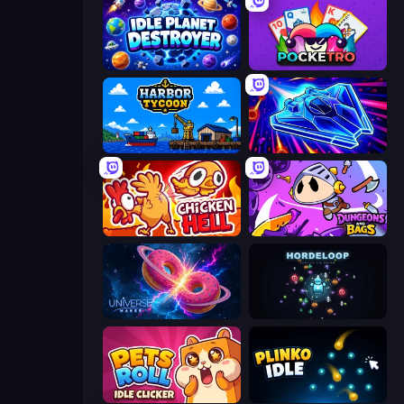
Idle Planet Destroyer
Pocketro
Harbor Tycoon
Stellar Swarm
Chicken Hell
Dungeons and Bags
Universe Maker
HordeLoop
Pets Roll: Idle Clicker
Plinko Idle