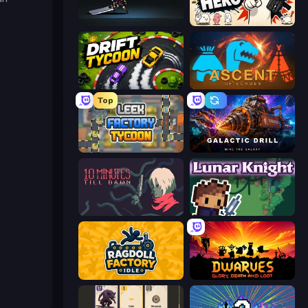
Rogue Tower
Gun Hero: Cat Survival
Drift Tycoon
Ascent of Echoes
Top
Leek Factory Tycoon
Galactic Drill
10 Minutes Till Dawn
Lunar Knight
Ragdoll Factory Idle
Dwarves: Glory, Death, and Loot