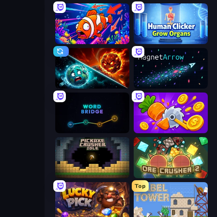
Fish Catch Idle
Human Clicker: Grow Organs
PlanetCrush 2
MagnetArrow
Word Bridge
Farm Ring Idle
Pickaxe Crusher Idle
OreCrusher 2
Top