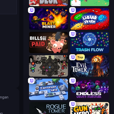
Dungeon Deck
The MachinEGG
Blast Miner
Liquid Swarm
Bills Must Be Paid
Trash Flow
Top
Die in the Dungeon
Evil Tower
engan
Conveyor Idle
Endless Waves Survival
an