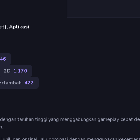
t), Aplikasi
46
2D
1.170
ertambah
422
 dengan taruhan tinggi yang menggabungkan gameplay cepat d
i.
i unik dan orisinal, lalu dominasi dengan menggunakan kecerdas