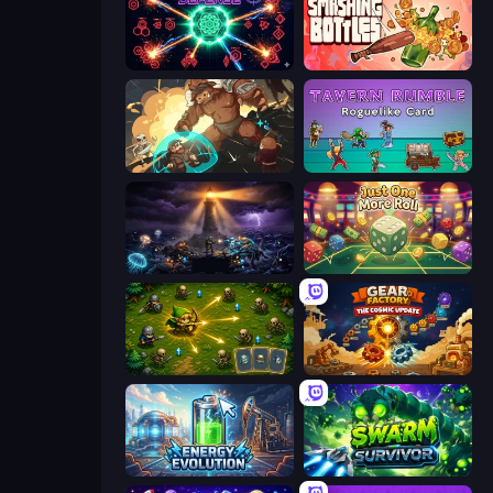
Neon Hunter Defense
Smashing Bottles
Dungeon of Terror
Tavern Rumble: Roguelike Card
The Last Lighthouse
Just One More Roll
Tiny Ranger
Gear Factory
Energy Evolution
Swarm Survivor