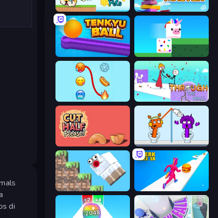
Save My Pets
Slice Master
Tenkyu Ball
Stacky Bird
Emoji Puzzle!
Through the Wall
Cut in Half, Please!
Square Punki Long Hand
amals
Crazy Sheep
Twerk Race 3D
a
os di