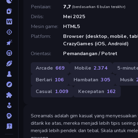
Penilaian
7,7
(
berdasarkan 6 bulan terakhir
)
Dirilis
Mei 2025
Mesin game
HTML5
Platform
Browser (desktop, mobile, tabl
CrazyGames (iOS, Android)
Orientasi
Pemandangan / Potret
Arcade
669
Mobile
2.374
5-minute
Berlari
106
Hambatan
305
Musik
Casual
1.009
Kecepatan
162
Screamals adalah gim kasual yang menyesuaikan t
ditarik ke atas, mereka menjadi lebih tipis seiri
menjadi lebih pendek dan tebal. Skala untuk mel
gawang.