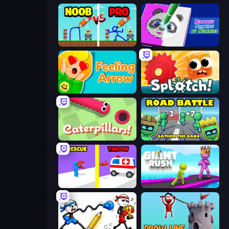
DOP Noob: Draw to Save
Diamond Drawing by Numbers
Feeling Arrow
Splotch!
Caterpillars
Road Battle: Gather the Gang
Rescue Throw
Giant Rush!