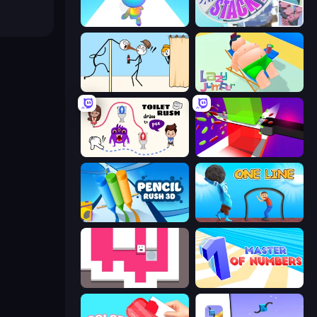
Man Runner 2048
Stack Fall
Gomu Goman
Lazy Jumper
Toilet Rush - Draw Puzzle
Jelly Restaurant
Pencil Rush
One Line
Just Slide (Remastered)
Master of Numbers