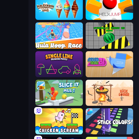
Ice Cream Inc.
Helix Jump
Hula Hoop Race
Hydraulic Press 2D ASMR
Single Line: Drawing Puzzle
Color Roll 3D
Slice It All!
Kick Loser
Chicken Scream
Stack Colors