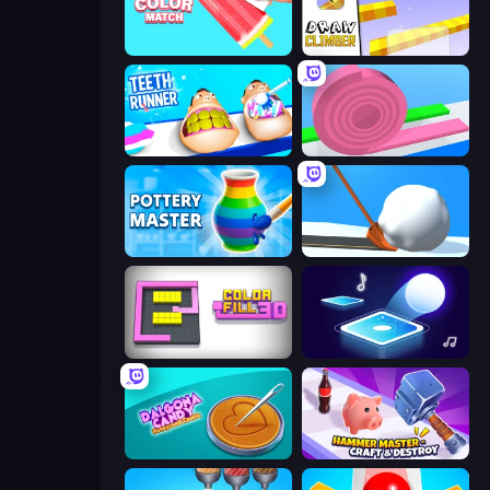
Color Match
Draw Climber
Teeth Runner
Layers Roll
Pottery Master
Shovel 3D
Color Fill 3D
Tile Jumper 3D
Dalgona Candy Honeycomb Cookie
Hammer Master－Craft & Destroy!