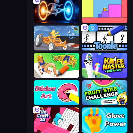
Portal Escape
Level EATEN!
Draw Crash Race
Toonle
What a Leg
Knife Master: Ball Racing
Sticker Art
Fruit Stab Challenge
Tile Craft 3D
Glove Power