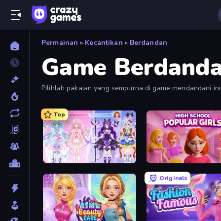
Permainan
»
Kecantikan
»
Berdandan
Game Berdand
Pilihlah pakaian yang sempurna di game mendandani ini
Top
Idol Livestream: Fashion Game
High School Popular Girl
Originals