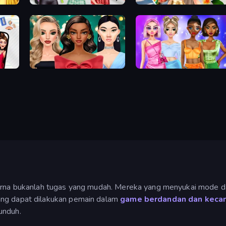
Brat Girl Summer
Travel with Me: ASMR Edition
New Year's Eve Makeup
Monochrome Looks
mpurna bukanlah tugas yang mudah. Mereka yang menyukai mode d
ang dapat dilakukan pemain dalam
game berdandan dan kecan
unduh.