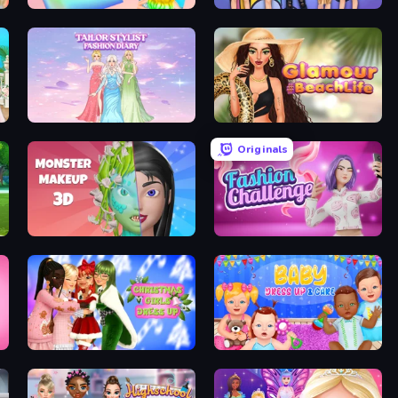
Holographic Trends
College Girls Team Makeover
Tailor Stylist: Fashion Diary
Glamour Beach Life
Originals
Monster Makeup 3D
Fashion Challenge: Catwalk Run
s Party
Christmas Girls Dress Up
Baby Dress Up