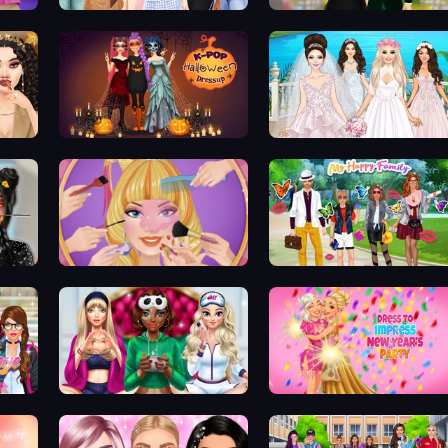
Fashion Week 2025
Valentine's Day Proposal
K-Pop Halloween Dress Up
Model Wedding
Extreme Makeover
Superstar Family Dress Up
Superstar College Girls Makeover
BFFs Luxury Loungewear
Dress To Impress: New Year'