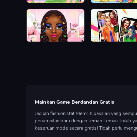
College Sport Team Makeover
Anime Princess Dress Up
Braided Hairstyles Fashion
Highschool Mean Girls 2
Mainkan Game Berdandan Gratis
Jadilah fashionista! Memilih pakaian yang se
penampilan baru dengan teman-teman. Inilah y
keseruan mode secara gratis! Tidak perlu meng