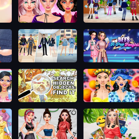
New Year Makeup Trends
High School BFFs: Girls Team
College Girl & Boy Makeover
BFFs K-Pop Fangirls
DIY Makeup Salon: SPA Makeover
Search Hidden Objects: Find Them
Sweet And Fruity Makeup