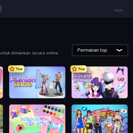
Permainan top
untuk dimainkan secara online.
Top
Top
Fashion Battle
Anime Couple: Avatar Maker