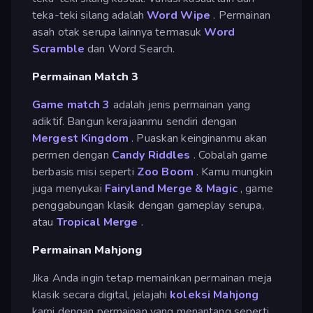
teka-teki silang adalah
Word Wipe
. Permainan
asah otak serupa lainnya termasuk
Word
Scramble
dan Word Search.
Permainan Match 3
Game match 3
adalah jenis permainan yang
adiktif. Bangun kerajaanmu sendiri dengan
Mergest Kingdom
. Puaskan keinginanmu akan
permen dengan
Candy Riddles
. Cobalah game
berbasis misi seperti
Zoo Boom
. Kamu mungkin
juga menyukai
Fairyland Merge & Magic
, game
penggabungan klasik dengan gameplay serupa,
atau
Tropical Merge
.
Permainan Mahjong
Jika Anda ingin tetap memainkan permainan meja
klasik secara digital, jelajahi
koleksi Mahjong
kami dengan permainan yang menantang seperti