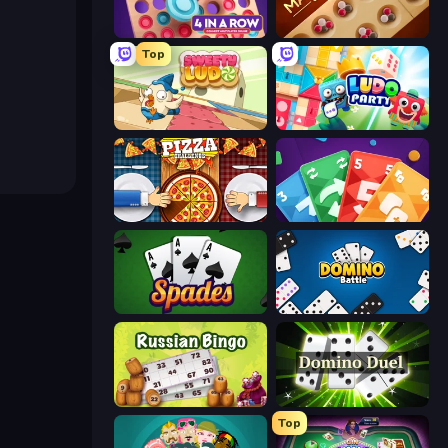
Connect 4 Online Multiplayer
Mancala Classic
Top
Sweety Ludo
Ludo Party
Pizza Challenge
Foono Online Multiplayer
Spades
Domino Battle
Russian Bingo
Domino Duel
Top