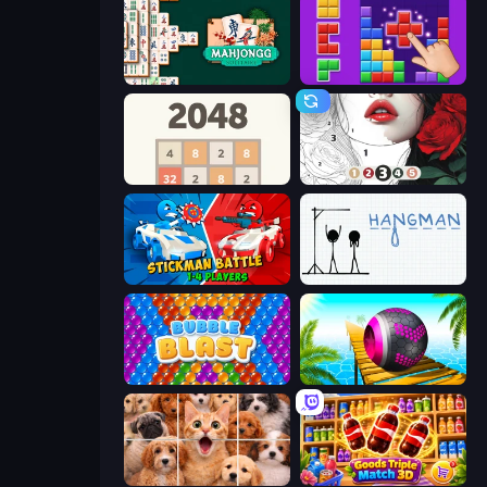
Mahjongg Solitaire
BlockBuster Puzzle
2048
Numicolor
Stickman battle 1-4 Players
Hangman
Bubble Blast
Rolling Balls Sea Race
Jigpic Solitaire
Goods Triple Match 3D