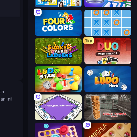
Ludo King
Ludo Club
Four Colors
Tic Tac Toe Online
Top
Snakes and Ladders
DUO With Friends
Ludo Star League
Ludo Hero
an
n ini!
PolyBusiness (Unofficial Monopoly)
Table Tower Online