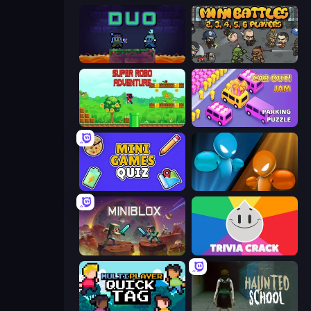
Duo
MiniBattles
Super Robo - Adventure
Car OUT! Jam Parking Puzzle
Mini Games Quiz
Drunken Boxing
Miniblox
Trivia Crack