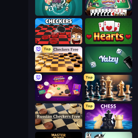
Guess Who Online
Gin Rummy Mania
Checkers & Draughts Multiplayer
Hearts: Classic
Top
English Checkers Free
Yatzy
Top
Disk Strike: Carrom Challenge
Chess Free
Top
Russian Checkers Free
Chess Online Multiplayer