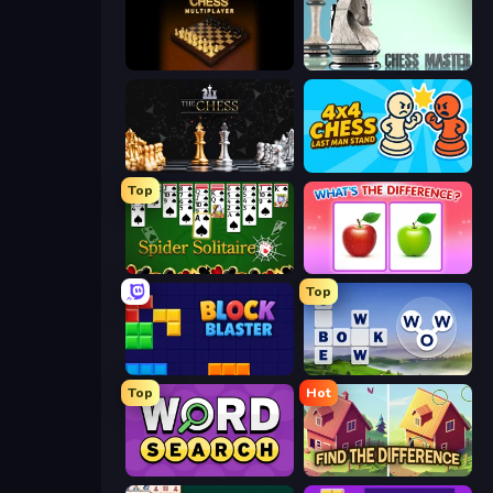
Master Chess
Chess Master
The Chess
4x4 Chess: Last Man Stand
Top
Spider Solitaire
What's The Difference?
Top
Block Blaster
Words of Wonders
Top
Hot
Daily Word Search
Find The Difference