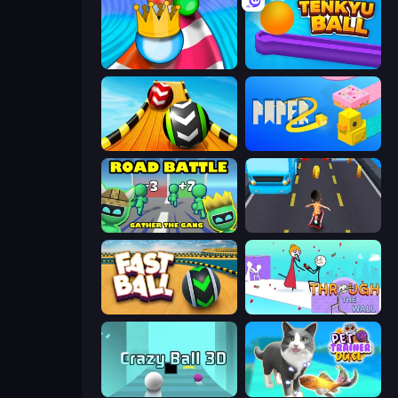
Aquapark Balls Party
Tenkyu Ball
Sky Balls 3D
Paper.io 2
Road Battle: Gather the Gang
Bus and Subway Runner
Fast Ball Jump
Through the Wall
Crazy Ball 3D
Pet Trainer Duel