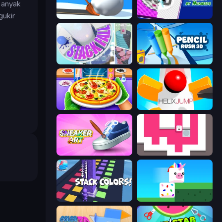
banyak
gukir
Shovel 3D
Diamond Drawing by Numbers
Stack Fall
Pencil Rush
Pizza Maker
Helix Jump
Sneaker Art
Just Slide (Remastered)
Stack Colors
Stacky Bird