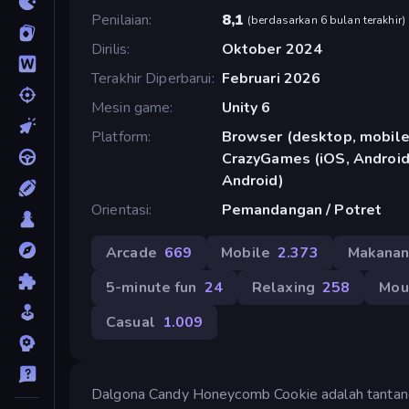
Penilaian
8,1
(
berdasarkan 6 bulan terakhir
)
Dirilis
Oktober 2024
Terakhir Diperbarui
Februari 2026
Mesin game
Unity 6
Platform
Browser (desktop, mobile,
CrazyGames (iOS, Android)
Android)
Orientasi
Pemandangan / Potret
Arcade
669
Mobile
2.373
Makana
5-minute fun
24
Relaxing
258
Mou
Casual
1.009
Dalgona Candy Honeycomb Cookie adalah tantan