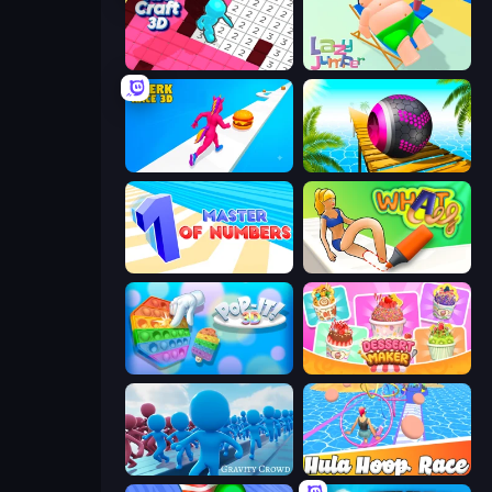
Tile Craft 3D
Lazy Jumper
Twerk Race 3D
Rolling Balls Sea Race
Master of Numbers
What a Leg
Pop It 3D
Dessert Maker
Gravity Crowd
Hula Hoop Race