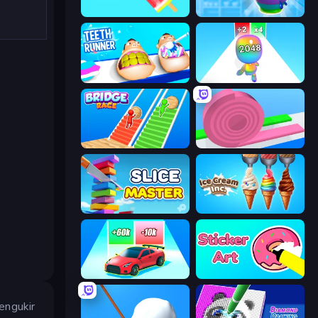
Color Match
Pottery Master
Teeth Runner
Man Runner 2048
Bridge Race
Layers Roll
Slice Master
Ice Cream Inc.
Upgrade the Supercar 3D
Sticker Art
engukir