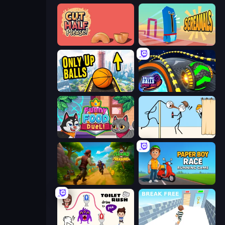
Cut in Half, Please!
Screamals
Only Up Balls
Rolling Balls Space Race
Funny Food Duel
Gomu Goman
Island of Treasures
Paper Boy Race: Running Game