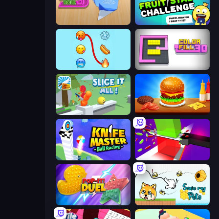
Color Roll 3D
Fruit Stab Challenge
Emoji Puzzle!
Color Fill 3D
Slice It All!
Burger Cafe
Knife Master: Ball Racing
Jelly Restaurant
Pop It! Duel
Save My Pets