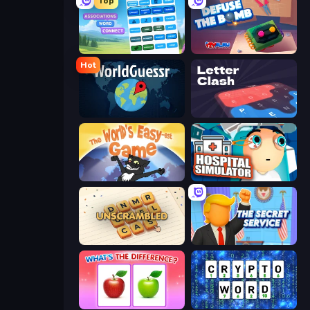
Top
Associations - Word Connect
Defuse the Bomb 3D
Hot
WorldGuessr Free GeoGuessr
LetterClash
The World's Easyest Game
Hospital Simulator
Unscrambled
The Secret Service
What's The Difference?
Cryptoword