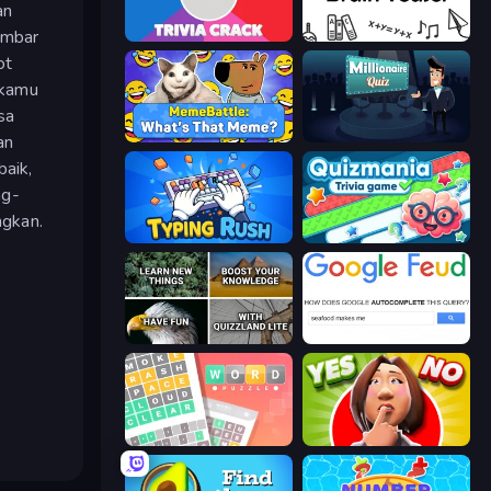
an
ambar
Trivia Crack
Brain Teaser
ot
 kamu
sa
MemeBattle: What's That Meme?
Millionaire Quiz
an
baik,
ng-
ngkan.
Typing Rush
Quizmania: Trivia Game
QuizzLand Trivia
Google Feud
Wordler
Yes or No Challenge