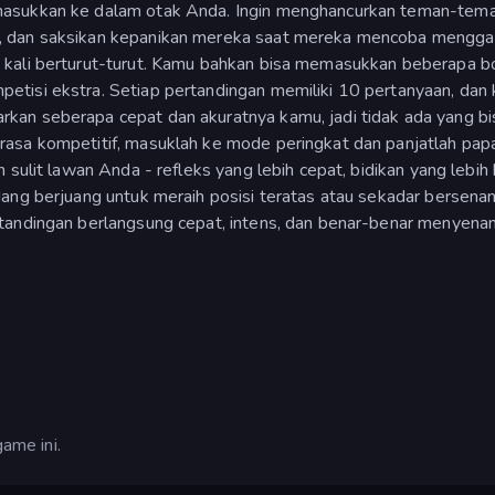
masukkan ke dalam otak Anda. Ingin menghancurkan teman-tem
a, dan saksikan kepanikan mereka saat mereka mencoba mengg
 kali berturut-turut. Kamu bahkan bisa memasukkan beberapa b
etisi ekstra. Setiap pertandingan memiliki 10 pertanyaan, dan
kan seberapa cepat dan akuratnya kamu, jadi tidak ada yang bi
rasa kompetitif, masuklah ke mode peringkat dan panjatlah pap
sulit lawan Anda - refleks yang lebih cepat, bidikan yang lebih 
dang berjuang untuk meraih posisi teratas atau sekadar bersena
tandingan berlangsung cepat, intens, dan benar-benar menyena
ame ini.