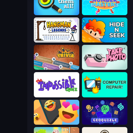
Find Them All!
Number Masters
Hangman Legends
Hide N Seek
Trivia
Take Photo
The Impossible Quiz
Computer Repair
Reply Run
GeoQuizle