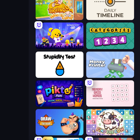
Braindom 2: Who is Lying?
Daily Timeline
SongPop GO
Categories
Stupidity Test
Money Printer
Pikto.fun
Memory Grid Words
Draw Tattoo
Find The Cow