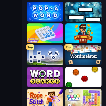
Pop-a-Word
The Dumb Test
Logic Chain Master
Millionaire Life
Top
Top
Words of Wonders
Wordmeister
Daily Word Search
The Idiot Test