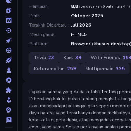
Penilaian
8,8
(
berdasarkan 6 bulan terakhir
)
Dirilis
Oktober 2025
Terakhir Diperbarui
Juli 2026
Mesin game
HTML5
Platform
Browser (khusus desktop
Trivia
23
Kuis
39
With Friends
15
Keterampilan
259
Multipemain
335
Lupakan semua yang Anda ketahui tentang perma
D berulang kali. Ini bukan tentang menghafal tang
akan menghadapi tantangan gila seperti memoto
daya baterai yang terisi hanya dengan melihatny
kota-kota di peta dunia, atau mengadu kecepata
emoji yang sama. Setiap pertanyaan adalah permai