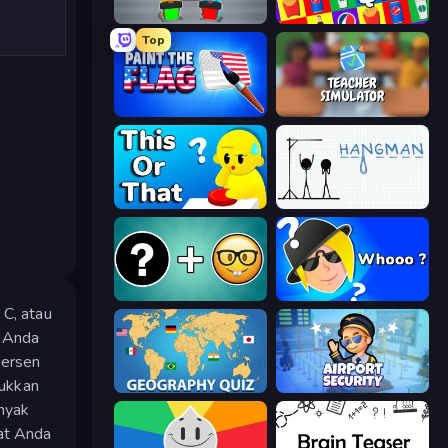
Guess Their Answer
Logo Quiz: Game World Trivia
Top
Paint the Flag
Teacher Simulator
ToT or Trivia
Hangman
Emoji Guess Master!
Whooo?
C, atau
, Anda
persen
jukkan
Geography Quiz: Flags and Capitals
Airport Security
nyak
pat Anda