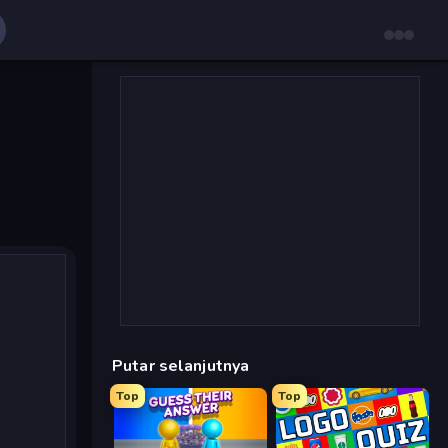
Putar selanjutnya
Top
Top