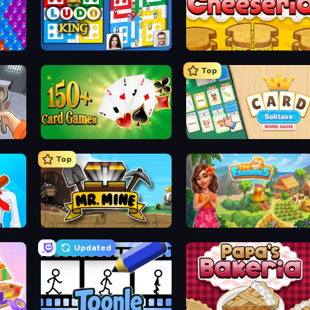
Ludo King
Papa's Cheeseria
Top
Classic Card Games Collection
Card Solitaire: Word Game
Top
mash!
Mr. Mine
The Farmers
Updated