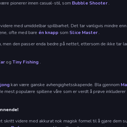
være pionerer innen casual-stil, som
Bubble Shooter
.
 videre med umiddelbar spillbarhet. Det tar vanligvis mindre enn 
lene, ofte med bare
én knapp
som
Slice Master
.
men den passer enda bedre på nettet, ettersom de ikke tar lang
Car
og
Tiny Fishing
.
hjong
kan være ganske avhengighetsskapende. Bla gjennom
Ma
v de mest populære spillene våre som er verdt å prøve inkluderer
annende!
 et skritt videre med akkurat nok magisk formel til å gjøre de