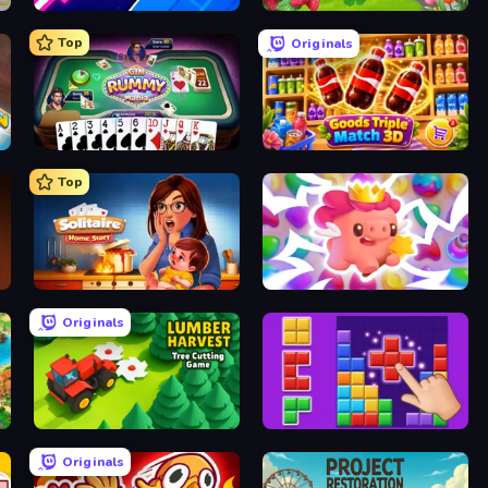
Space Waves
Country Life Meadows
Top
Originals
Gin Rummy Mania
Goods Triple Match 3D
Top
Solitaire Home Story
Match Arena
Originals
Lumber Harvest: Tree Cutting Game
BlockBuster Puzzle
Originals