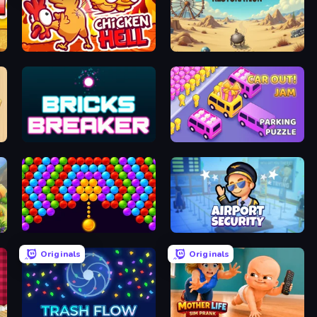
Chicken Hell
Project Restoration
Bricks Breaker
Car OUT! Jam Parking Puzzle
Bubble Story
Airport Security
Originals
Originals