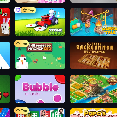
Designville: Merge & Design
Hexa Sort
Top
.io
Stone Grass: Mowing Simulator
Mansion Tale: Merge Secrets
Top
Count Masters: Stickman Games
The MachinEGG
Backgammon Online
Bubble Shooter
Empire City
Top