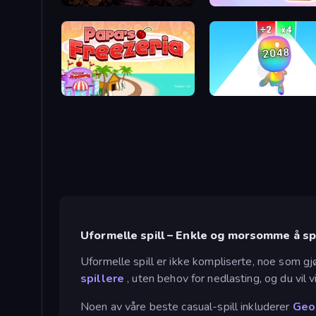
Dungeon Descent
Tape Escape
Papa's Freezeria
Man Runner 2048
Uformelle spill – Enkle og morsomme å sp
Uformelle spill er ikke kompliserte, noe som gjør
spillere
, uten behov for nedlasting, og du vil v
Noen av våre beste casual-spill inkluderer
Geo