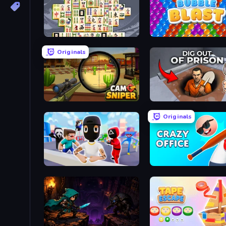
Mahjong Titans
Bubble Blast
Originals
Camo Sniper
Dig out of Prison
Originals
Mr. Dude: Online Multiverse Challenge
Crazy Office: Slap and S