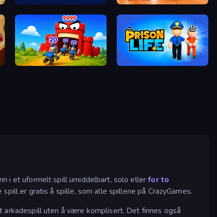
Trash Flow
Mother Life Simulator: Prank
TimeWarriors
Prison Life
nn i et uformelt spill umiddelbart, solo eller
for to
e spill er gratis å spille, som alle spillene på CrazyGames.
lt arkadespill uten å være komplisert. Det finnes også