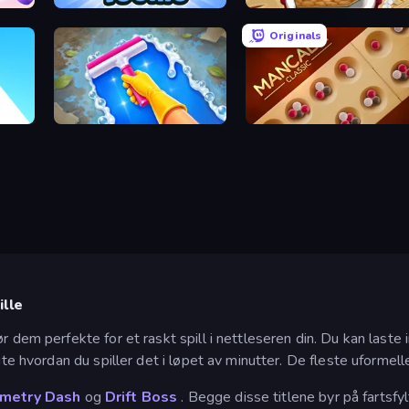
Toonle
Papa's Bakeria
Originals
Hotel Rush: Merge Story
Mancala Classic
ille
 dem perfekte for et raskt spill i nettleseren din. Du kan laste i
ite hvordan du spiller det i løpet av minutter. De fleste uformell
metry Dash
og
Drift Boss
. Begge disse titlene byr på fartsfy