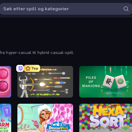
 fra hyper-casual til hybrid-casual-spill.
Top
Piece of Cake: Merge and Bake
Ragdoll Archers
Piles of Mahjong