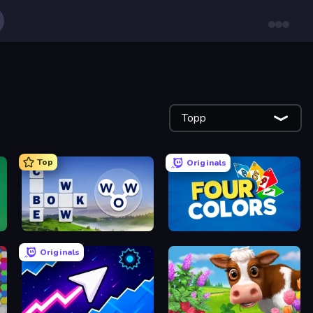
Topp
Top
Originals
Words of Wonders
Four Colors
Originals