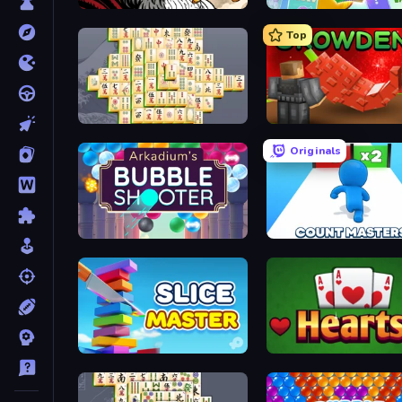
Color Tap: Coloring by Numbers
Farm Merge Valley
Top
Mahjong Online
Grow A Garden | Growden
Originals
Arkadium's Bubble Shooter
Slice Master
Hearts: Classic