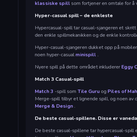
klassiske spill
som fortjener en omtale for å 
Hyper-casual spill – de enkleste
Hypercasual-spill tar casual-sjangeren et skritt
den enkle spillmekanikken og de enkle kontrol
Hyper-casual-sjangeren dukket opp på mobilen, 
noen hyper-casual
minispill
.
Nyere spill på dette området inkluderer
Eggy 
Match 3 Casual-spill
Match 3
-spill som
Tile Guru
og
Piles of Ma
Merge-spill tilbyr et lignende spill, og noen a
Merge & Design
.
De beste casual-spillene. Disse er vaned
De beste casual-spillene tar hypercasual-spill