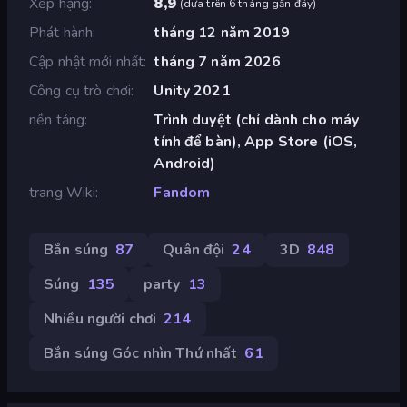
Xếp hạng
8,9
(
dựa trên 6 tháng gần đây
)
Phát hành
tháng 12 năm 2019
Cập nhật mới nhất
tháng 7 năm 2026
Công cụ trò chơi
Unity 2021
nền tảng
Trình duyệt (chỉ dành cho máy
tính để bàn), App Store (iOS,
Android)
trang Wiki
Fandom
Bắn súng
87
Quân đội
24
3D
848
Súng
135
party
13
Nhiều người chơi
214
Bắn súng Góc nhìn Thứ nhất
61