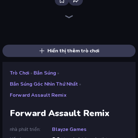
SkillWarz
Sniper Mission
Kirka.io
CS: Chaos Squad
Fragen
SWAT Cats
Ninja Clash Heroes
Block Contra: Clutch Strike
Pixel World
Wild Hunter 3D
SuperTrip.Land
KS Z
Redcoats.io
The Battleground
Command Strike FPS
Chicken CS
Chicken Strike
Pixel Combat: Zombies Strike
Hiển thị thêm trò chơi
Trò Chơi
Bắn Súng
»
»
Bắn Súng Góc Nhìn Thứ Nhất
»
Forward Assault Remix
Forward Assault Remix
nhà phát triển
Blayze Games