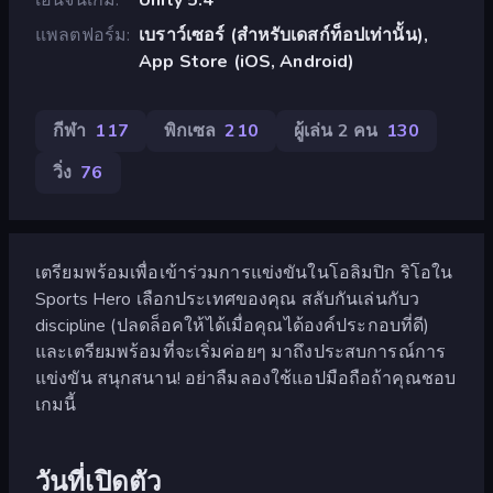
แพลตฟอร์ม
เบราว์เซอร์ (สำหรับเดสก์ท็อปเท่านั้น),
App Store (iOS, Android)
กีฬา
117
พิกเซล
210
ผู้เล่น 2 คน
130
วิ่ง
76
เตรียมพร้อมเพื่อเข้าร่วมการแข่งขันในโอลิมปิก ริโอใน
Sports Hero เลือกประเทศของคุณ สลับกันเล่นกับว
discipline (ปลดล็อคให้ได้เมื่อคุณได้องค์ประกอบที่ดี)
และเตรียมพร้อมที่จะเริ่มค่อยๆ มาถึงประสบการณ์การ
แข่งขัน สนุกสนาน! อย่าลืมลองใช้แอปมือถือถ้าคุณชอบ
เกมนี้
วันที่เปิดตัว