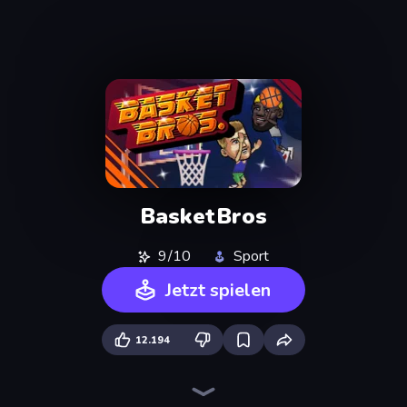
BasketBros
9/10
Sport
Jetzt spielen
12.194