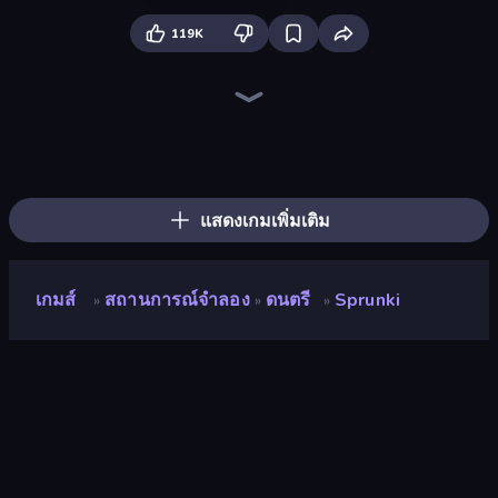
119K
Geometry Game
Blob Opera
Square Punki Long Hand
Fast Ball Jump
Toonle
Through the Wall
Crazy Sheep
Wave Dash: Geometry Arrow
Cut the Rope
Stacky Bird
Gomu Goman
Digital Circus: Parkour Game
Pacman
Classic Labyrinth 3D
Om Nom: Run
Exhibit of Sorrows
Save My Pets
Hyper Cube Challenge
แสดงเกมเพิ่มเติม
เกมส์
สถานการณ์จำลอง
ดนตรี
Sprunki
»
»
»
Sprunki
คะแนน
9.0
(
อ้างอิงจากข้อมูล 6 เดือนที่ผ่านมา
)
อัพเดทล่าสุด
พฤศจิกายน 2567
เอ็นจิ้นเกม
HTML5