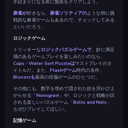
手詰まりになる前に盤面をクリアしよう。
麻雀が
好きなら、
麻雀ソリティアの
ような特に挑
戦的な麻雀ゲームもあるので、チェックしてみる
といいだろう。
ロジックゲーム
トリッキーな
ロジックパズルゲームで
、妙に満足
感のあるゲームプレイを楽しみたいのなら、
Cups - Water Sort Puzzleは
マストプレイのタ
イトルだ。また、
Flashゲーム
時代の名作、
Bloxorzも
最高の頭脳ゲームのひとつだ。
その他にも、数字を埋めて隠された絵を浮かび上
がらせる「
Nonogram
」や、ロジックと戦略が試
される楽しいパズルゲーム「
Bolts and Nuts
」
もぜひプレイしてほしい。
記憶ゲーム