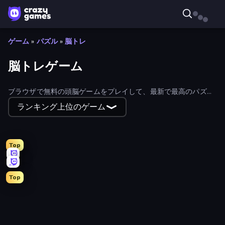
ゲーム
»
パズル
»
脳トレ
脳トレゲーム
ブラウザで無料の頭脳ゲームをプレイして、最新で最高のパズル
で楽しみながら頭を磨こう！
ランキング上位のゲーム
Top
Top
Arrow Escape: Puzzle
Wordmeister
Mahjong Puzzle: Tile Match
Find The Cow
Spider Solitaire
Hexa Sort
Nuts Puzzle: Sort By Color
Tap 3D Wood Block Away
Knock Your Mind
Thief Puzzle
Car OUT! Jam Parking Puzzle
Parking Jam
Guess Their Answer
Wording
Color Match
What's The Difference?
BlockBuster Puzzle
Chess Free
Crocword
Mahjong Unlimited
Count Masters: Stickman Games
Fruit Merge: Juicy Drop Game
Paint the Flag
Find Sort Match - Puzzle
Escape From Pizzeria
English Checkers Free
Single Line: Drawing Puzzle
Puzzle Wood Block
Sudoku Online
Gomu Goman