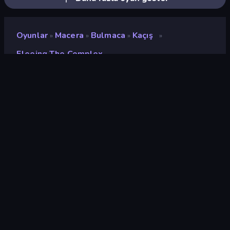
Oyunlar
Macera
Bulmaca
Kaçış
»
»
»
»
Fleeing The Complex
Fleeing the Complex
Değerlendirme
9,6
(
son 6 aya göre
)
Piyasaya sürülmüş
Kasım 2015
Oyun motoru
Ruffle
Platformlar
Tarayıcı (masaüstü, mobil,
tablet), CrazyGames
Uygulaması (Android), App
Store (iOS)
Oryantasyon
Manzara
wiki sayfaları
Fandom