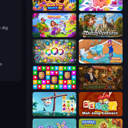
Goods Triple Match 3D
Match Arena
 dig.
Fairyland Merge & Magic
MatchVentures
Forgotten Treasure 2
Open House
ma
Tap Away Story
Hidden Object: Street Of Secrets
Sugar Heroes
Mahjong Connect (Legacy)