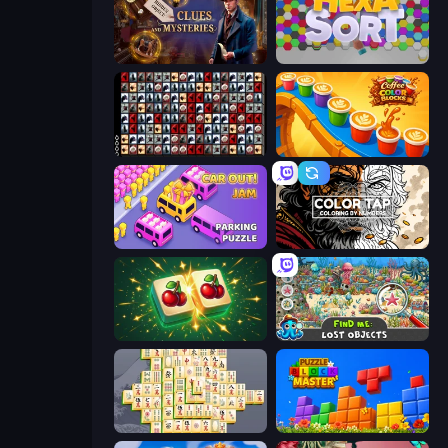
Hidden Object: Clues and Mysteries
Hexa Sort
War Mahjong
Coffee Color Blocks
Car OUT! Jam Parking Puzzle
Color Tap: Coloring by Numbers
Mahjong Puzzle: Tile Match
Find Me: Lost Objects
Mahjong Online
Puzzle Block Master