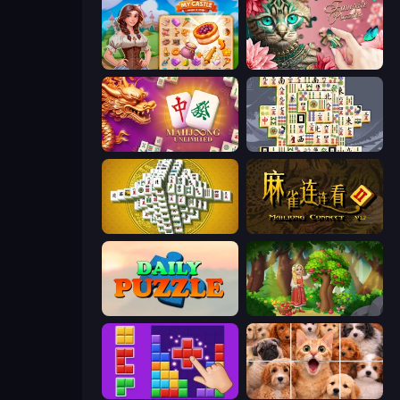
My Castle: Merge & Story
Favorite Puzzles
Mahjong Unlimited
Mahjong Titans
Mahjong Tower
Mahjong Connect 2 (Legacy)
Daily Puzzle
Northern Merge
BlockBuster Puzzle
Jigpic Solitaire