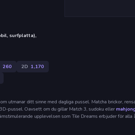
il, surfplatta),
g
260
2D
1,170
om utmanar ditt sinne med dagliga pussel. Matcha brickor, rens
3D-pussel. Oavsett om du gillar Match 3, sudoku eller
mahjon
ärnstimulerande upplevelsen som Tile Dreams erbjuder för alla å