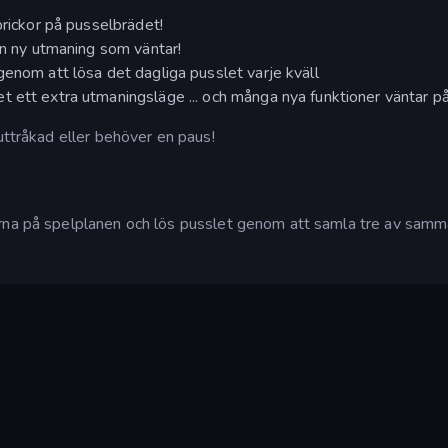
brickor på pusselbrädet!
en ny utmaning som väntar!
genom att lösa det dagliga pusslet varje kväll
 ett extra utmaningsläge ... och många nya funktioner väntar på
uttråkad eller behöver en paus!
orna på spelplanen och lös pusslet genom att samla tre av sam