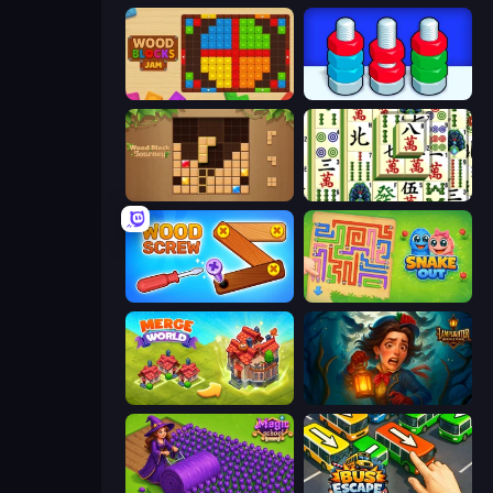
Wood Blocks Jam
Nuts Puzzle: Sort By Color
Wood Block Journey
Mahjong Shanghai
Wood Screw: Bolts Puzzle
Snake Out: Maze Escape
Merge World
Lamplighter: Merge & Magic