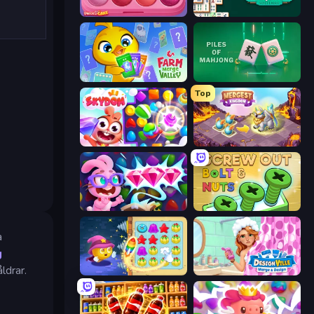
Piece of Cake: Merge and Bake
Mahjongg Solitaire
Farm Merge Valley
Piles of Mahjong
Top
Skydom
Mergest Kingdom
Skydom: Reforged
Screw Out: Bolts and Nuts
a
g
ldrar.
Candy Riddles
Designville: Merge & Design