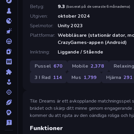
Betyg
9.3
(
baserat på de senaste 6 månaderna
)
Utgiven
oktober 2024
Spelmotor
Unity 2023
Plattformar
Webbläsare (stationär dator, mob
CrazyGames-appen (Android)
Inriktning
Liggande / Stående
Pussel
670
Mobile
2,378
Relaxin
3 I Rad
114
Mus
1,799
Hjärna
291
Tile Dreams är ett avkopplande matchningsspel s
brädet och skärp ditt minne genom engagerande 
kommer du att njuta av den oändliga roliga och hj
Funktioner