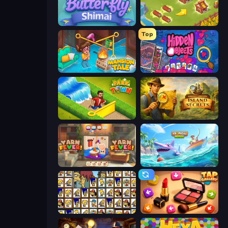
Butterfly Shimai
Castle Craft
Top
Mansion Tale: Merge Secrets
Hidden Objects
Park Town
Hidden Objects: Island Secrets
Yarn Fever! Unravel Puzzle
Tropical Merge
Tiles of the Simpsons
Tap Gallery