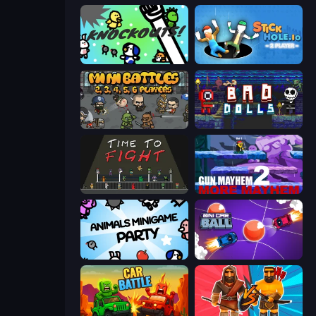
KNOCKOUTS!
Stickhole.io
MiniBattles
Bad Dolls
Time to Fight
Gun Mayhem 2
Animals Minigame Party
Mini Car Ball