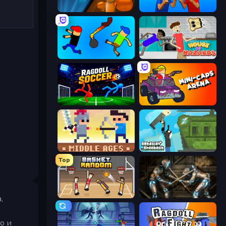
Drunken Boxing
Puppet Fighter 2 Player
Mini-Caps: Bombs
House of Hazards
Ragdoll Soccer 2 Players
Mini-Caps: Arena
Castle Wars: Middle Ages
Getaway Shootout
Top
Basket Random
Striker Dummies
,
о и