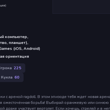
яцев
)
ый компьютер,
тво, планшет),
ames (iOS, Android)
ая ориентация
Игрока
225
 Кукла
60
ки с ареной ragdoll. В этом эпизоде тебя ждет новая арена
ся ожесточённая борьба! Выбирай оранжевую или синюю
й драке участвует вертолет. Если хочешь, стреляй и в нег