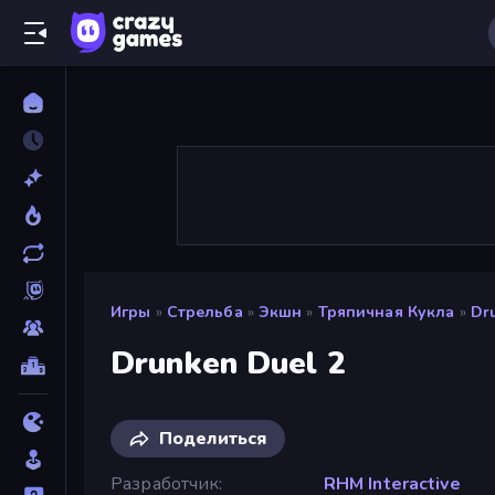
Игры
»
Стрельба
»
Экшн
»
Тряпичная Кукла
»
Dr
Drunken Duel 2
Поделиться
Разработчик
RHM Interactive