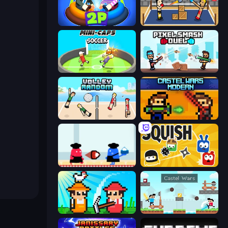
Ragdoll Arena 2 Player
Boxing Random
Mini-Caps: Soccer
Pixel Smash Duel
Volley Random
Castle Wars: Modern
Clash of Cakes
Squish
Farmer Challenge Party
Castle Wars