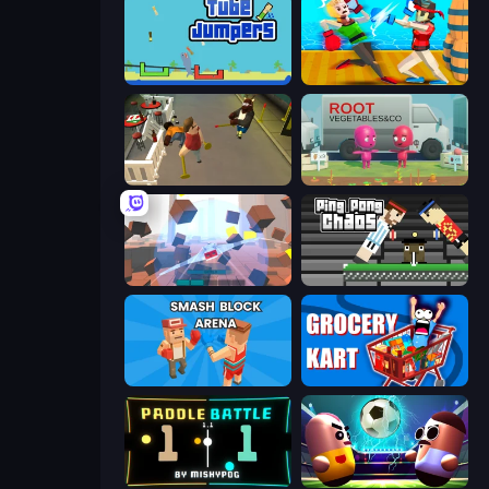
Tube Jumpers
Funny Ragdoll Wrestlers
Drunk-Fu: Wasted Masters
Root Vegetables & Co
Cubic Rush
Ping Pong Chaos
Smash Block Arena
Grocery Kart
Paddle Battle
Pill Soccer