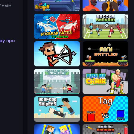
ьяным
Stickman Clash
Ragdoll Fight
Stickman battle 1-4 Players
Soccer Random
ру про
Stick Archers Battle
12 MiniBattles
Castle Wars: New Era
Push My Chair
Rooftop Snipers
2 Player Tag