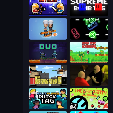
Janissary Battles
Supreme Bomb Tag
Rush Hour Cafe
Glowit - Two Players
Duo
Super Robo - Adventure
Gangsters
Kuja
Multiplayer Quick Tag
The Epic Party