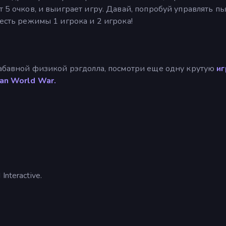
т 5 очков, и выиграет игру. Давай, попробуй управлять п
 есть режимы 1 игрока и 2 игрока!
 забавной физикой рэгдолла, посмотри еще одну крутую
иг
an World War.
nteractive.