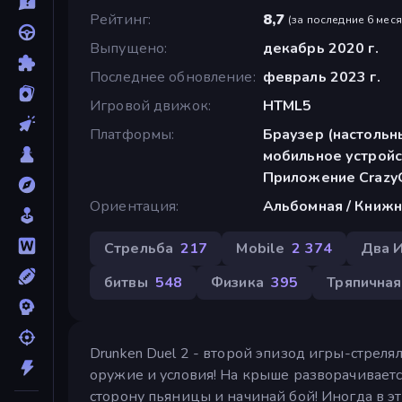
Рейтинг
8,7
(
за последние 6 мес
Выпущено
декабрь 2020 г.
Последнее обновление
февраль 2023 г.
Игровой движок
HTML5
Платформы
Браузер (настольн
мобильное устройс
Приложение CrazyG
Ориентация
Альбомная / Книжн
Стрельба
217
Mobile
2 374
Два 
битвы
548
Физика
395
Тряпичная
Drunken Duel 2 - второй эпизод игры-стрелял
оружие и условия! На крыше разворачивает
сторону пьяницы и начинай бой! Иногда в это