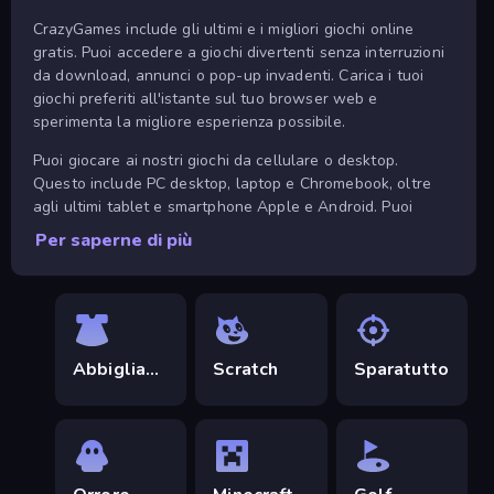
CrazyGames include gli ultimi e i migliori giochi online
gratis. Puoi accedere a giochi divertenti senza interruzioni
da download, annunci o pop-up invadenti. Carica i tuoi
giochi preferiti all'istante sul tuo browser web e
sperimenta la migliore esperienza possibile.
Puoi giocare ai nostri giochi da cellulare o desktop.
Questo include PC desktop, laptop e Chromebook, oltre
agli ultimi tablet e smartphone Apple e Android. Puoi
anche installare la
app di CrazyGames
sul tuo telefono
Per saperne di più
Android o la
app di CrazyGames per IOS
e giocare
direttamente da lì.
La migliore selezione di giochi
gratuiti
Abbigliamento
Scratch
Sparatutto
CrazyGames include tanti giochi multiplayer online con
comunità attive. Puoi trovare tanti dei migliori titoli
multigiocatore gratis nella nostra pagina di
giochi .io
. In
questi giochi, puoi divertirti con amici online e altre