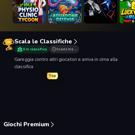
Scala le Classifiche
0 in classifica
Scade tra …
Gareggia contro altri giocatori e arriva in cima alla
classifica
Top
FrontWars.io
Space Waves
Man Runner 2048
Mage C
Giochi Premium
Piece of Cake: Merge and Bake
Mansion Tale: Merge Secrets
Designville: Merge & De
Open 