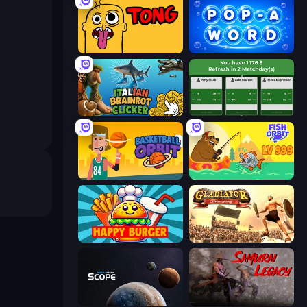
Tong
Pop-a-Word
Italian Brainrot Clicker Game
Idle Soccer Manager
Basketball Orbit
Fish Orbit
Happy Burger
Gladiator: True Story
Solar System Scope
Samurai Legacy