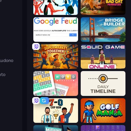
e
Funny Battle Simulator
Bad Cat Prankster
e
Google Feud
Bridge Builder
ncludono
Supermarket Together
Squid Game Online
nto
Wordler
Daily Timeline
7a0 - World Cup Simulator
Golf Mania