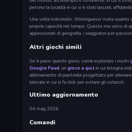
del mondo, ad esempio il continente, in cui ti trovi.
persino la località in cui si è stati lasciati, affidan
Una volta indovinato, Worldguessr rivela quanto si 
proprie capacità nel tempo. Questo mix unico di 
appassionati di geografia, i viaggiatori per passio
Altri giochi simili
Se ti piace questo gioco, vorrai esplorare i nostri
Google Feud
, un
gioco a quiz
in cui bisogna ind
abbinamento di piastrelle progettato per allenare il
laterale in cui si fa click per evitare gli ostacoli.
Ultimo aggiornamento
04 mag 2026
Comandi