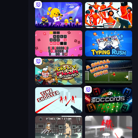
SongPop GO
Funny Shooter - Destroy All
Wordling
Typing Rush
Crazy Pizza Multiplayer
A Small World Cup
Time Shooter
Soccards