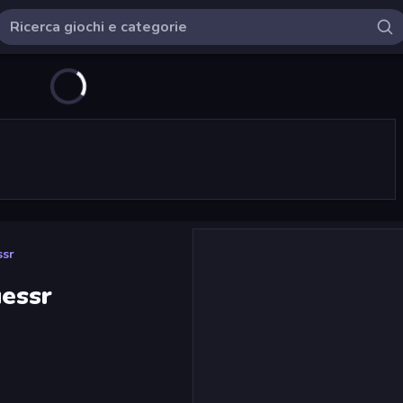
ssr
essr