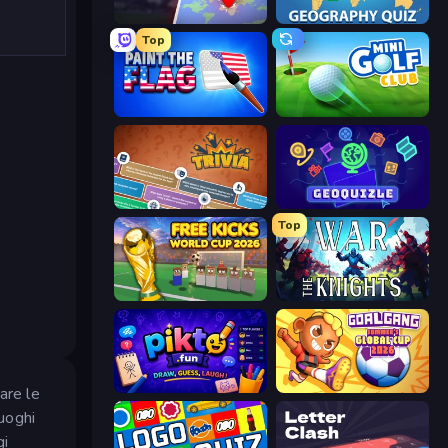
OpenGuessr - Geo Guessing
Gioco delle Bandiere
Top
Paint the Flag
Mini Golf Club
Trivia
GeoQuizle
Top
Free Kicks World Cup 2026
War the Knights
Pikto.fun
Goal Gang
are le
luoghi
gi