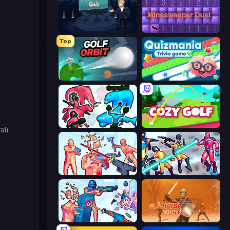
Millionaire Quiz
Minesweeper Duel
Top
Golf Orbit
Quizmania: Trivia Game
Funny Battle Simulator 2
Cozy Golf
li.
Time Shooter 2
Hero 3: Flying Robot
Time Shooter 3: SWAT
Gladiator Fights