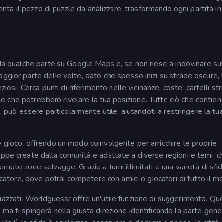
venta il pezzo di puzzle da analizzare, trasformando ogni partita in
 da qualche parte su Google Maps e, se non riesci a indovinare su
ggior parte delle volte, dato che spesso inizi su strade oscure,
iosi. Cerca punti di riferimento nelle vicinanze, coste, cartelli str
iche che potrebbero rivelare la tua posizione. Tutto ciò che contie
i, può essere particolarmente utile, aiutandoti a restringere la tu
 gioco, offrendo un modo coinvolgente per arricchire le proprie
ppe create dalla comunità e adattate a diverse regioni e temi, ch
mote zone selvagge. Grazie a turni illimitati e una varietà di sfid
iocatore, dove potrai competere con amici o giocatori di tutto il m
iazzati, Worldguessr offre un'utile funzione di suggerimento. Qu
ma ti spingerà nella giusta direzione identificando la parte gene