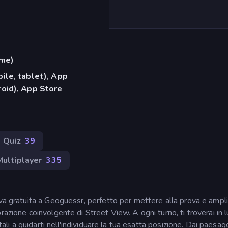
ame)
ile, tablet), App
oid), App Store
Quiz
39
Multiplayer
335
iva gratuita a Geoguessr, perfetto per mettere alla prova e ampli
azione coinvolgente di Street View. A ogni turno, ti troverai in 
tali a guidarti nell'individuare la tua esatta posizione. Dai paesag