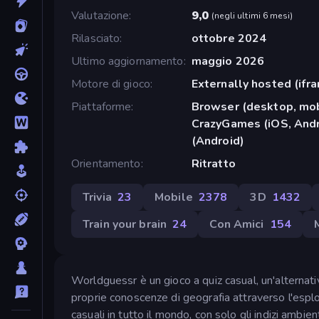
Valutazione
9,0
(
negli ultimi 6 mesi
)
Rilasciato
ottobre 2024
Ultimo aggiornamento
maggio 2026
Motore di gioco
Externally hosted (ifr
Piattaforme
Browser (desktop, mob
CrazyGames (iOS, Andr
(Android)
Orientamento
Ritratto
Trivia
23
Mobile
2378
3D
1432
Train your brain
24
Con Amici
154
Worldguessr è un gioco a quiz casual, un'alternat
proprie conoscenze di geografia attraverso l'esplor
casuali in tutto il mondo, con solo gli indizi ambien