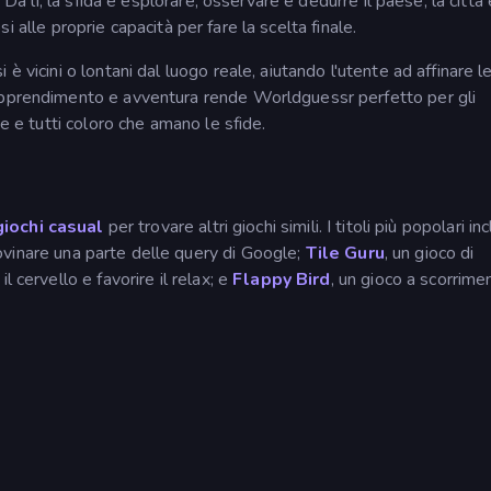
 Da lì, la sfida è esplorare, osservare e dedurre il paese, la città 
dosi alle proprie capacità per fare la scelta finale.
è vicini o lontani dal luogo reale, aiutando l'utente ad affinare l
apprendimento e avventura rende Worldguessr perfetto per gli
ne e tutti coloro che amano le sfide.
giochi casual
per trovare altri giochi simili. I titoli più popolari i
ovinare una parte delle query di Google;
Tile Guru
, un gioco di
 cervello e favorire il relax; e
Flappy Bird
, un gioco a scorrime