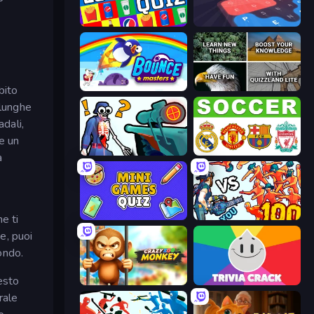
Logo Quiz: Game World Trivia
LetterClash
Bouncemasters
QuizzLand Trivia
bito
 lunghe
adali,
ne un
Sniper Shot: Bullet Time
European Football Quiz
a
Mini Games Quiz
Horde Killer: You vs 100
e ti
e, puoi
ondo.
esto
Crazy Zoo Monkey
Trivia Crack
rale