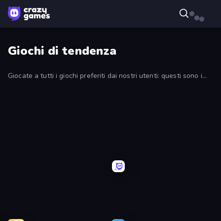
Giochi di tendenza
Giocate a tutti i giochi preferiti dai nostri utenti: questi sono i
più popolari su CrazyGames e vengono aggiornati
regolarmente.
Dye
EvoWars.io
Hard