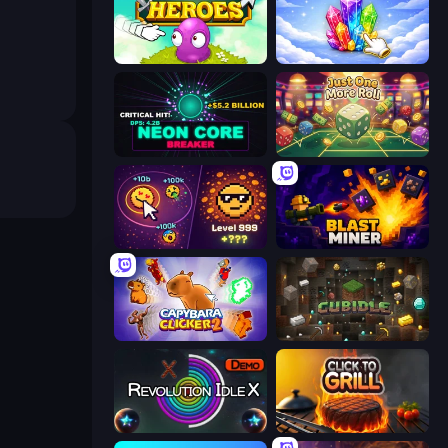
Clicker Heroes
Crystalia Idle Clicker
Neon Core Breaker
Just One More Roll
Dominate All Shapes
Blast Miner
Capybara Clicker 2
Cubidle
Revolution Idle X
Click To Grill