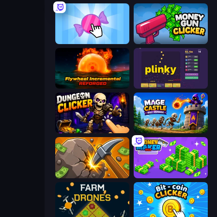
Candy Clicker 2
Money Gun Clicker
Flywheel Incremental: Reforged
Plinky
Dungeon Clicker
Mage Castle Idle Defense
Mine Clicker
Money Maker Idle