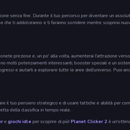
ione senza fine. Durante il tuo percorso per diventare un assolu
se che ti addolciranno e ti faranno sorridere mentre scoprirai nuo
nete preziose e, un po' alla volta, aumenterai l'attrazione verso
no molti potenziamenti interessanti, booster speciali e un siste
ogressi e aiutarti a esplorare tutte le aree dell'universo. Puoi an
are il tuo pensiero strategico e di usare tattiche e abilità per c
etta della classifica in tempo reale.
er
e
giochi idle
per scoprire di più!
Planet Clicker 2
è un'ottim