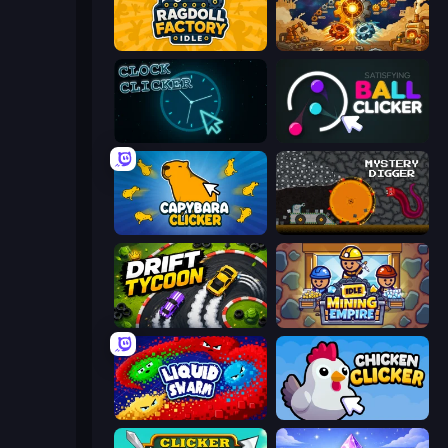
Ragdoll Factory Idle
Gear Factory
Clock Clicker
Satisfying Ball Clicker
Capybara Clicker
Mystery Digger
Drift Tycoon
Idle Mining Empire
Liquid Swarm
Chicken Clicker