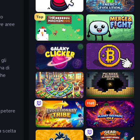
Click Click Clicker
Energy Evolution
to
Top
ve aree
The MachinEGG
Merge & Fight
 gli
ma di
Galaxy Clicker
Money Maker
che
Money Factory: Tycoon Idle Game
Pickaxe Crusher Idle
Hot
ompetere
Evolutionary Tribe
Planet Destroy Idle
a scelta