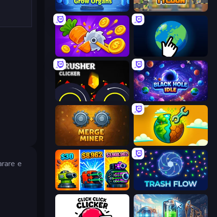
Human Clicker: Grow Organs
Leek Factory Tycoon
Farm Ring Idle
Planet Clicker 2
Crusher Clicker
Black Hole Idle
Merge Miner
Land Explorers: Merge & Build
arare e
Pumpkin Defense: Merge Cannon
Trash Flow