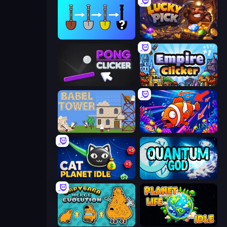
Merge Tools - Merge and Dig
Lucky Pick
Pong Clicker
Empire Clicker
Babel Tower
Fish Catch Idle
Cat Planet Idle
Quantum God
Capybara Merge Evolution
Planet Life Idle