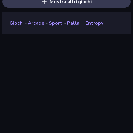
Mostra altri giochi
Giochi
Arcade
Sport
Palla
Entropy
»
»
»
»
Entropy
Valutazione
8,7
(
negli ultimi 6 mesi
)
Rilasciato
dicembre 2025
Ultimo aggiornamento
luglio 2026
Motore di gioco
Unity 2022
Piattaforme
Browser (desktop, mobile,
tablet), App CrazyGames
(iOS, Android)
Orientamento
Ritratto