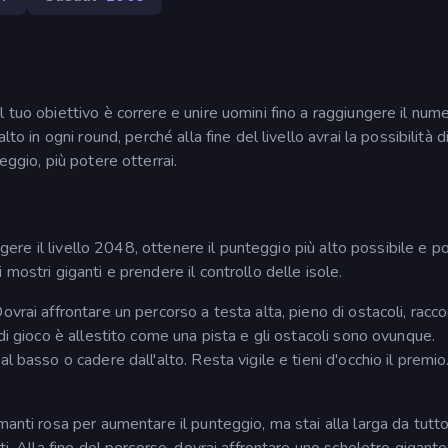
 tuo obiettivo è correre e unire uomini fino a raggiungere il num
to in ogni round, perché alla fine del livello avrai la possibilità d
eggio, più potere otterrai.
ngere il livello 2048, ottenere il punteggio più alto possibile e po
mostri giganti e prendere il controllo delle isole.
ovrai affrontare un percorso a testa alta, pieno di ostacoli, racc
di gioco è allestito come una pista e gli ostacoli sono ovunque.
l basso o cadere dall'alto. Resta vigile e tieni d'occhio il premio
manti rosa per aumentare il punteggio, ma stai alla larga da tutto