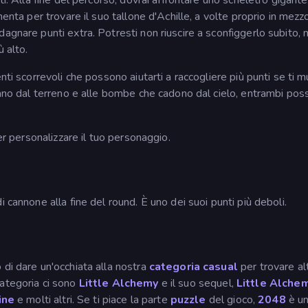
ti. Alla fine del percorso, dovrai affrontare uno scheletro gigante
enta per trovare il suo tallone d'Achille, a volte proprio in mezzo
agnare punti extra. Potresti non riuscire a sconfiggerlo subito, 
 alto.
nti scorrevoli che possono aiutarti a raccogliere più punti se ti m
ntano dal terreno e alle bombe che cadono dal cielo, entrambi po
per personalizzare il tuo personaggio.
 cannone alla fine del round. È uno dei suoi punti più deboli.
 di dare un'occhiata alla nostra
categoria casual
per trovare alt
a categoria ci sono
Little Alchemy
e il suo sequel,
Little Alche
ine
e molti altri. Se ti piace la parte
puzzle
del gioco,
2048
è un