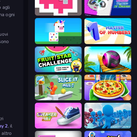
.
 agli
ma ogni
Just Slide (Remastered)
Diamond Drawing by Numbers
uovi
ssono
Stacky Bird
Master of Numbers
Fruit Stab Challenge
Rolling Balls Sea Race
Slice It All!
Pizza Maker
ri
my 2
, il
Sneaker Art
Gravity Crowd
 altro