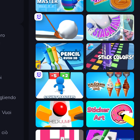
Pottery Master
Dalgona Candy Honeycomb Cookie
ero
Shovel 3D
Stack Fall
i
Pencil Rush
Stack Colors
i
ogliendo
Count Masters: Stickman Games
Ice Cream Inc.
. Vuoi
Helix Jump
Sticker Art
 ciò