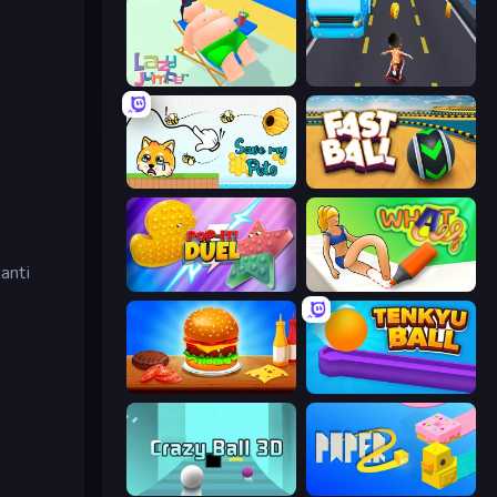
Lazy Jumper
Bus and Subway Runner
Save My Pets
Fast Ball Jump
anti
Pop It! Duel
What a Leg
Burger Cafe
Tenkyu Ball
Crazy Ball 3D
Paper.io 2