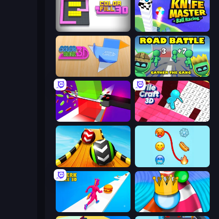
Color Fill 3D
Knife Master: Ball Racing
Color Roll 3D
Road Battle: Gather the Gang
Jelly Restaurant
Tile Craft 3D
Sky Balls 3D
Emoji Puzzle!
Twerk Race 3D
Aquapark Balls Party