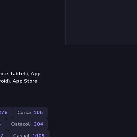
ile, tablet), App
oid), App Store
378
Corsa
106
4
Ostacoli
304
77
Casual
1009