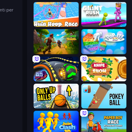
nti per
Hula Hoop Race
Giant Rush!
Island of Treasures
Pop It 3D
Rolling Balls Space Race
Knife Show
Only Up Balls
Pokey Ball