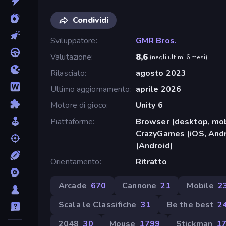
Condividi
Sviluppatore
GMR Bros.
Valutazione
8,6
(
negli ultimi 6 mesi
)
Rilasciato
agosto 2023
Ultimo aggiornamento
aprile 2026
Motore di gioco
Unity 6
Piattaforme
Browser (desktop, mob
CrazyGames (iOS, Andr
(Android)
Orientamento
Ritratto
Arcade
670
Cannone
21
Mobile
2
Scala le Classifiche
31
Be the best
2
2048
30
Mouse
1799
Stickman
1