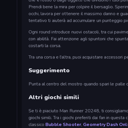
che è rosso o dagli oggetti che dividono i tuoi pun
Prendi bene la mira per colpire il bersaglio. Sperim
occhi, lavora per ottenere il massimo danno e guad
tentativo ti aiuterà ad accumulare un punteggio più
Ogni round introduce nuovi ostacoli, tra cui pavime
con abilità. Fai attenzione agli spuntoni che spu
costarti la corsa.
Tra una corsa e l'altra, puoi acquistare accessori 
Suggerimento
Punta al centro del mostro quando spari le palle di
Altri giochi simili
Se ti è piaciuto Man Runner 20248, ti consigliamo
giochi simili. Tra i giochi preferiti dai fan in quest
classico
Bubble Shooter
,
Geometry Dash Onl