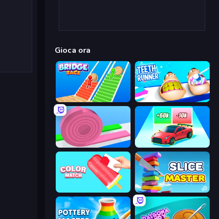
Gioca ora
Bridge Race
Teeth Runner
Layers Roll
Upgrade the Supercar 3D
Color Match
Slice Master