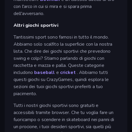
con l'arco in cui si mira e si spara prima
dell'avversario.
Altri giochi sportivi
Tantissimi sport sono famosi in tutto il mondo.
Abbiamo solo scalfito la superficie con la nostra
lista. Che dire dei giochi sportivi che prevedono
swing e colpi? Stiamo parlando di giochi con
racchetta e mazza e palla. Queste categorie
includono
baseball
e
cricket
. Abbiamo tutti
questi giochi su CrazyGames, quindi esplora le
sezioni dei tuoi giochi sportivi preferiti a tuo
piacimento.
Tutti i nostri giochi sportivi sono gratuiti e
accessibili tramite browser. Che tu voglia fare un
fuoricampo o scendere in skateboard nei panni di
un procione, i tuoi desideri sportivi, sia quelli più