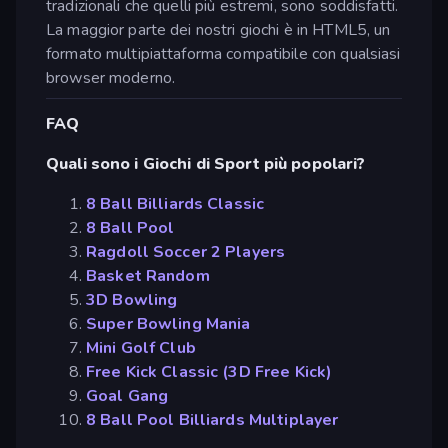
tradizionali che quelli più estremi, sono soddisfatti.
La maggior parte dei nostri giochi è in HTML5, un
formato multipiattaforma compatibile con qualsiasi
browser moderno.
FAQ
Quali sono i Giochi di Sport più popolari?
8 Ball Billiards Classic
8 Ball Pool
Ragdoll Soccer 2 Players
Basket Random
3D Bowling
Super Bowling Mania
Mini Golf Club
Free Kick Classic (3D Free Kick)
Goal Gang
8 Ball Pool Billiards Multiplayer