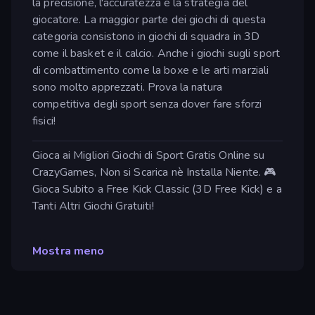
la precisione, l'accuratezza e la strategia del
giocatore. La maggior parte dei giochi di questa
categoria consistono in giochi di squadra in 3D
come il basket e il calcio. Anche i giochi sugli sport
di combattimento come la boxe e le arti marziali
sono molto apprezzati. Prova la natura
competitiva degli sport senza dover fare sforzi
fisici!
Gioca ai Migliori Giochi di Sport Gratis Online su
CrazyGames, Non si Scarica nè Installa Niente. 🎮
Gioca Subito a Free Kick Classic (3D Free Kick) e a
Tanti Altri Giochi Gratuiti!
Mostra meno