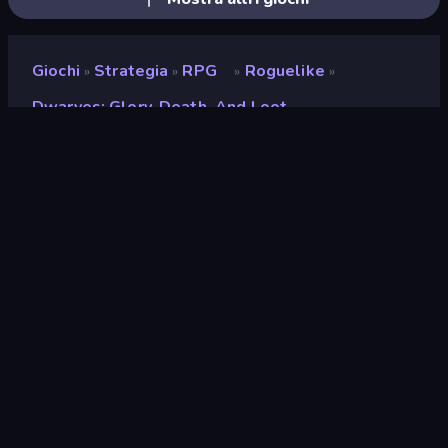
Giochi
Strategia
RPG
Roguelike
»
»
»
»
Dwarves: Glory, Death, And Loot
Dwarves: Glory, Death,
and Loot
Sviluppatore
Ichbinhamma
Valutazione
9,5
(
negli ultimi 6 mesi
)
Rilasciato
dicembre 2022
Ultimo aggiornamento
novembre 2024
Motore di gioco
Unity 2021
Piattaforme
Browser (desktop, mobile,
tablet), App CrazyGames