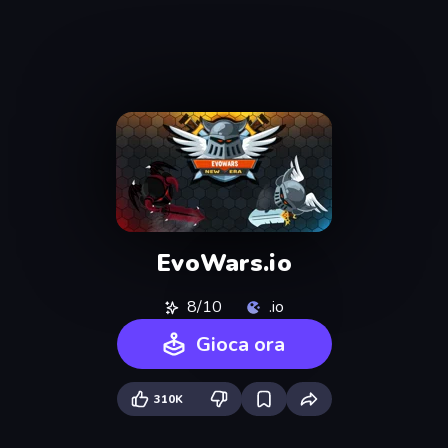
EvoWars.io
8/10
.io
Gioca ora
310K