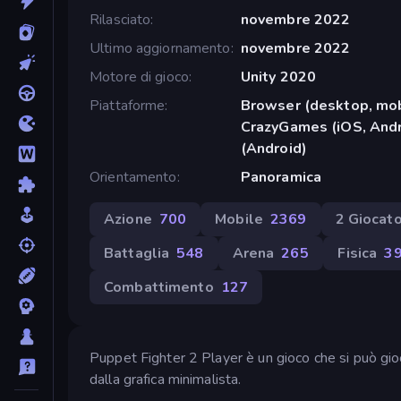
Rilasciato
novembre 2022
Ultimo aggiornamento
novembre 2022
Motore di gioco
Unity 2020
Piattaforme
Browser (desktop, mob
CrazyGames (iOS, Andr
(Android)
Orientamento
Panoramica
Azione
700
Mobile
2369
2 Giocato
Battaglia
548
Arena
265
Fisica
3
Combattimento
127
Puppet Fighter 2 Player è un gioco che si può gioca
dalla grafica minimalista.