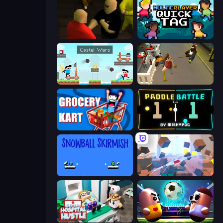
Kuja
Multiplayer Quick Tag
Castle Wars
Drunk-Fu: Wasted Masters
Grocery Kart
Paddle Battle
Snowball Skirmish
Cubic Rush
Hospital Hustle
Pill Soccer