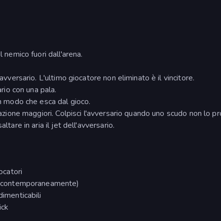
l nemico fuori dall'arena.
'avversario. L'ultimo giocatore non eliminato è il vincitore.
ario con una pala.
in modo che esca dal gioco.
reazione maggiori. Colpisci l'avversario quando uno scudo non lo p
ltare in aria il jet dell'avversario.
ocatori
che contemporaneamente)
dimenticabili
ick