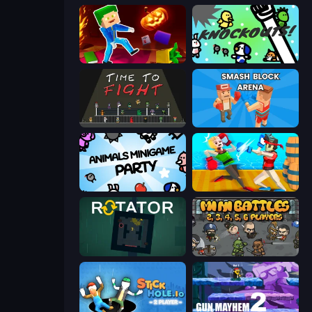
Balanced Running
KNOCKOUTS!
Time to Fight
Smash Block Arena
Animals Minigame Party
Funny Ragdoll Wrestlers
Rotator
MiniBattles