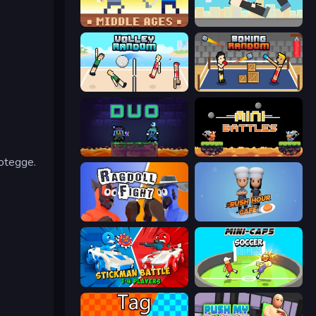
Castle Wars: Middle Ages
Rooftop Snipers
Volley Random
Boxing Random
Duo
12 MiniBattles
rotegge.
Ragdoll Fight
Rush Hour Cafe
Stickman battle 1-4 Players
Mini-Caps: Soccer