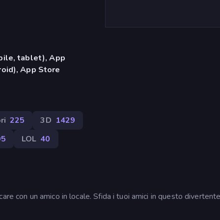
ile, tablet), App
oid), App Store
ri
225
3D
1429
95
LOL
40
re con un amico in locale. Sfida i tuoi amici in questo divertent