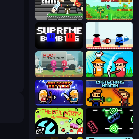
Ping Pong Chaos
Super Robo - Adventure
Supreme Bomb Tag
Clash of Cakes
Root Vegetables & Co
Farmer Challenge Party
Janissary Battles
Castle Wars: Modern
The Epic Party
Glowit - Two Players