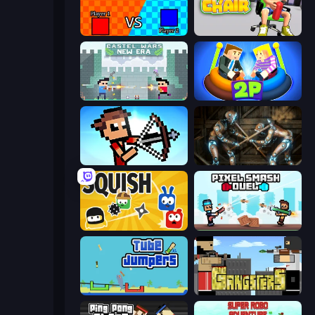
2 Player Tag
Push My Chair
Castle Wars: New Era
Ragdoll Arena 2 Player
Stick Archers Battle
Striker Dummies
Squish
Pixel Smash Duel
Tube Jumpers
Gangsters