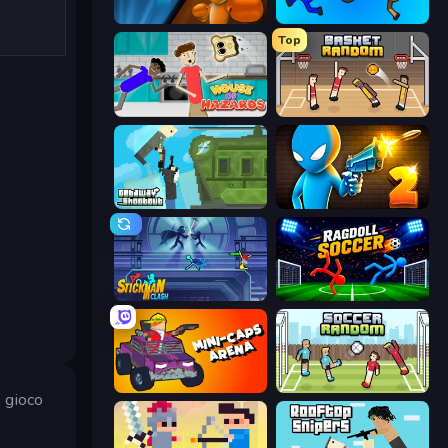
Drunken Boxing
Mini-Caps: Bombs
Top
House of Hazards
Basket Random
Getaway Shootout
Drunken Duel 2
Stickman Clash
Ragdoll Soccer 2 Players
Mini-Caps: Arena
Soccer Random
e gioco