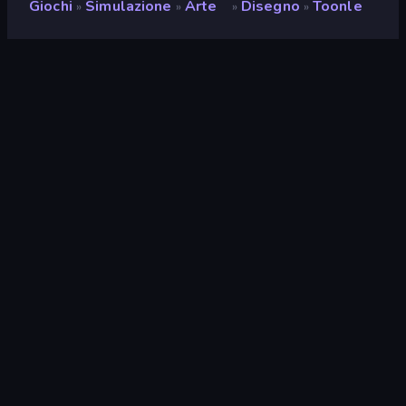
Giochi
Simulazione
Arte
Disegno
Toonle
»
»
»
»
Toonle
Sviluppatore
Alpbyte
Valutazione
9,1
(
negli ultimi 6 mesi
)
Rilasciato
giugno 2025
Ultimo aggiornamento
agosto 2026
Motore di gioco
HTML5
Piattaforme
Browser (desktop, mobile,
tablet), App CrazyGames
(iOS, Android)
Orientamento
Orizzontale / Verticale
Simulazione
308
Mobile
2357