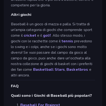
competere per la gloria.
Altri giochi
Baseball è un gioco di mazza e palla. Si tratta di
un'ampia categoria di giochi che comprende sport
come il
cricket
e il
golf
. Allo stesso modo, i
giochi con le racchette come il
tennis
prevedono
lo swing e i colpi, anche se i giochi sono molto
diversi! Se vuoi passare dal campo da gioco al
campo da gioco, puoi anche dare un'occhiata alla
nostra collezione di giochi di basket con i preferiti
dei fan come
Basketball Stars
,
Basketbros
e
altri ancora.
FAQ
Quali sono i Giochi di Baseball più popolari?
Baseball For Brainrot