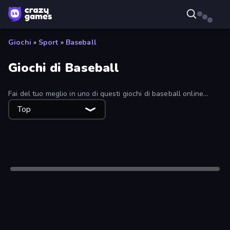
Giochi
»
Sport
»
Baseball
Giochi di Baseball
Fai del tuo meglio in uno di questi giochi di baseball online
gratuiti! Ordina l'elenco in base a Top, Newest o Most Played
Top
per trovare la tua partita perfetta.
Solo desktop