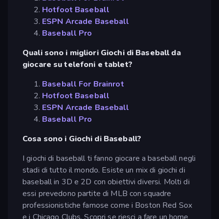
Hotfoot Baseball
ESPN Arcade Baseball
Baseball Pro
Quali sono i migliori Giochi di Baseball da
giocare su telefoni e tablet?
Baseball For Brainrot
Hotfoot Baseball
ESPN Arcade Baseball
Baseball Pro
Cosa sono i Giochi di Baseball?
I giochi di baseball ti fanno giocare a baseball negli
stadi di tutto il mondo. Esiste un mix di giochi di
baseball in 3D e 2D con obiettivi diversi. Molti di
essi prevedono partite di MLB con squadre
professionistiche famose come i Boston Red Sox
e i Chicago Clubs. Scopri se riesci a fare un home