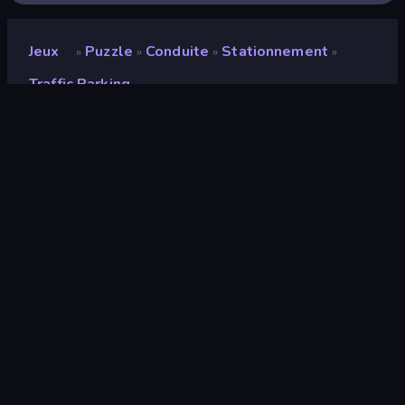
Jeux
Puzzle
Conduite
Stationnement
»
»
»
»
Traffic Parking
Traffic Parking
Développeur
Df Game
Note
9,0
(
sur les 6 derniers mois
)
Date de sortie
février 2025
Mis à jour le
février 2025
Moteur de jeu
HTML5
Plateformes
Navigateur (ordinateur de bureau,
mobile, tablette), Application
CrazyGames (Android)
Orientation
Portrait