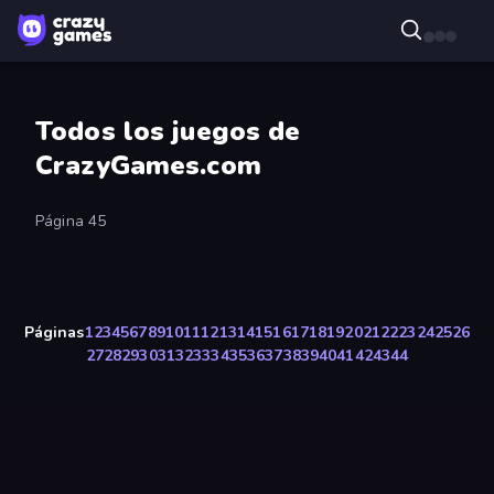
Todos los juegos de
CrazyGames.com
Página 45
Páginas
1
2
3
4
5
6
7
8
9
10
11
12
13
14
15
16
17
18
19
20
21
22
23
24
25
26
27
28
29
30
31
32
33
34
35
36
37
38
39
40
41
42
43
44