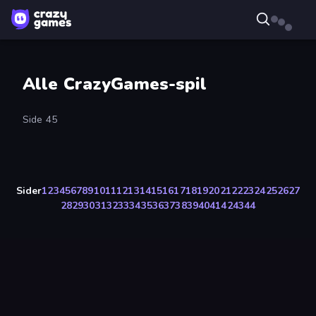
Alle CrazyGames-spil
Side 45
Sider
1
2
3
4
5
6
7
8
9
10
11
12
13
14
15
16
17
18
19
20
21
22
23
24
25
26
27
28
29
30
31
32
33
34
35
36
37
38
39
40
41
42
43
44