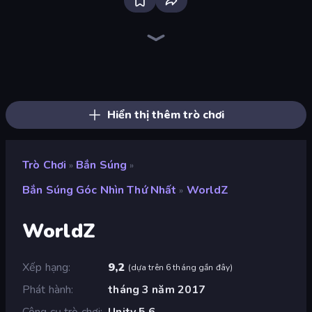
SkillWarz
Sniper Mission
Command Strike FPS
Fragen
Wild Hunter 3D
Western Sniper
CS: Chaos Squad
Zombie World
Merge Rush Z
Gun Fu: Stickman 2
Warfare Area
Bullet Fury 2
Elite Sniper
Dead Zed
Camo Sniper
Apple Shooter
Ships Battlefield 3D
Battle Area
Hiển thị thêm trò chơi
Trò Chơi
Bắn Súng
»
»
Bắn Súng Góc Nhìn Thứ Nhất
WorldZ
»
WorldZ
Xếp hạng
9,2
(
dựa trên 6 tháng gần đây
)
Phát hành
tháng 3 năm 2017
Công cụ trò chơi
Unity 5.6