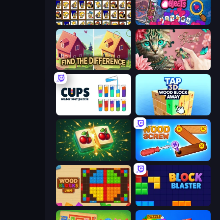
Tiles of the Simpsons
Hidden Objects
Find The Difference
Favorite Puzzles
Cups - Water Sort Puzzle
Tap 3D Wood Block Away
Mahjong Puzzle: Tile Match
Wood Screw: Bolts Puzzle
Wood Blocks Jam
Block Blaster