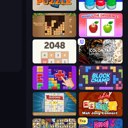
Daily Puzzle
Nuts Puzzle: Sort By Color
Wood Block Journey
What's The Difference?
2048
Color Tap: Coloring by Numbers
BlockBuster Puzzle
Block Champ
Sudoku Online
Mahjong Connect (Legacy)
Top