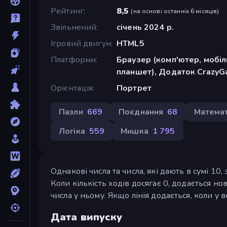
Рейтинг
8,5
(
на основі останніх 6 місяців
)
Звільнений
січень 2024 р.
Ігровий двигун
HTML5
Платформи
Браузер (комп'ютер, мобі
планшет), Додаток CrazyGa
Орієнтація
Портрет
Пазли
669
Поєднання
68
Матема
Логіка
559
Мишка
1 795
Однакові числа та числа, які дають в сумі 10, 
Коли кількість ходів досягає 0, додається 
числа у ньому. Якщо лінія додається, коли у 
Дата випуску