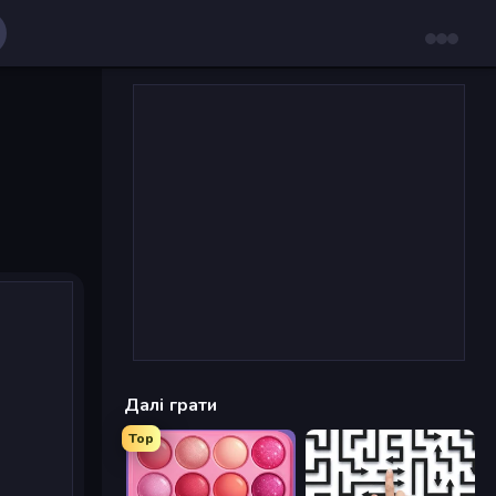
Далі грати
Top