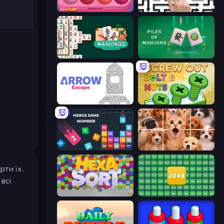
Piece of Cake: Merge and Bake
Arrow Escape: Puzzle
Mahjongg Solitaire
Piles of Mahjong
Arrow Escape
Screw Out: Bolts and Nuts
Drop & Merge the Numbers
Jigpic Solitaire
рти їх.
всі
Hexa Sort
2048 Merge Blocks