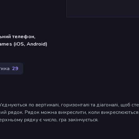
льний телефон,
mes (iOS, Android)
тика
29
з'єднуються по вертикалі, горизонталі та діагоналі, щоб сте
новий рядок. Рядок можна викреслити, коли викреслюються 
верхньому рядку є число, гра закінчується.