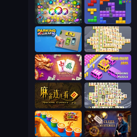
Forgotten Treasure 2
Blocks and that’s it
Parking Jam
Mahjong Online
Mahjong Unlimited
Car OUT! Jam Parking Puzzle
Mahjong Connect 2 (Legacy)
Mahjong Titans
Coffee Color Blocks
Hidden Object: Clues and Mysteries