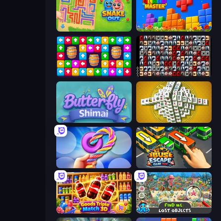
Snake Out: Maze Escape
Puzzle Block Master
Tap Away Story
War Mahjong
Butterfly Shimai
Mahjong Tower
Twisted Tangle
Bus Escape: Clear Jam
Goods Triple Match 3D
Find Me: Lost Objects