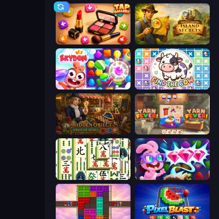
Tap Gallery
Hidden Objects: Island Secrets
Skydom
Find The Cow
Hidden Object: Street Of Secrets
Yarn Fever! Unravel Puzzle
Mahjong Shanghai
Skydom: Reforged