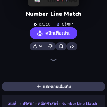
Number Line Match
8.5/10
ปริศนา
คลิกเพื่อเล่น
84
Piles of Mahjong
Skydom
Screw Out: Bolts and Nuts
Arrow Escape
Piece of Cake: Merge and Bake
Mahjongg Solitaire
Skydom: Reforged
Mahjong Puzzle: Tile Match
Yarn Fever! Unravel Puzzle
Color Water Sort 3D
Match Arena
Arrow Escape: Puzzle
Goods Triple Match 3D
Hexa Sort
Tasty Match: Mahjong Pairs
2048 Merge Blocks
Mahjong Unlimited
Butterfly Shimai
แสดงเกมเพิ่มเติม
เกมส์
ปริศนา
คณิตศาสตร์
Number Line Match
»
»
»