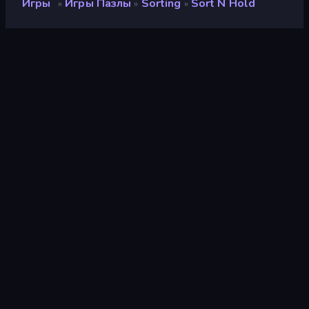
Игры
Игры Пазлы
Sorting
Sort N Hold
»
»
»
Sort n Hold
Рейтинг
8,5
(
за последние 6 месяцев
)
Выпущено
октябрь 2024 г.
Игровой движок
Unity 2022
Платформы
Браузер (настольный
компьютер, мобильное
устройство, планшет),
Приложение CrazyGames
(iOS, Android)
Ориентация
Альбомная / Книжная
ориентация
Игры пазлы
566
Sorting
46