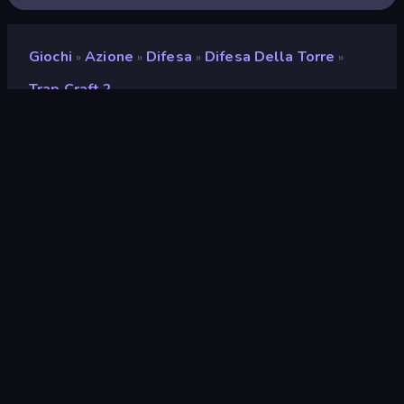
Giochi
Azione
Difesa
Difesa Della Torre
»
»
»
»
Trap Craft 2
Trap Craft 2
Sviluppatore
Mirra Games
Valutazione
9,2
(
negli ultimi 6 mesi
)
Rilasciato
ottobre 2025
Ultimo aggiornamento
febbraio 2026
Motore di gioco
HTML5
Piattaforme
Browser (desktop, mobile,
tablet), App CrazyGames
(Android)