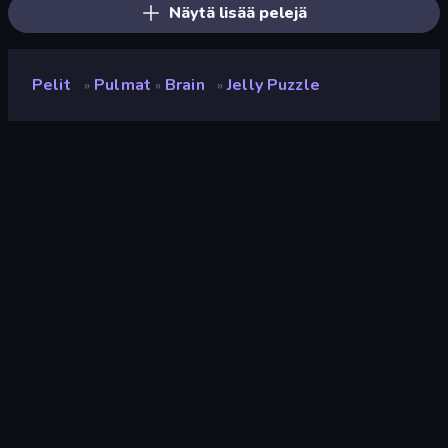
Näytä lisää pelejä
Pelit
Pulmat
Brain
Jelly Puzzle
»
»
»
Jelly Puzzle
Kehittäjä
TenthEase Game
Luokitus
8,1
(
viimeisten 6 kuukauden perusteella
)
Julkaistu
huhtikuu 2026
Pelimoottori
HTML5
Alustat
Selain (tietokone, mobiili, tabletti),
CrazyGames-sovellus (iOS,
Android)
Suunta
Maisema