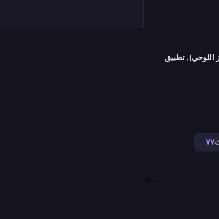
 اللوحي), تطبيق
ث
٧٧