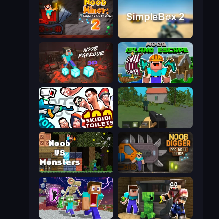
Noob Miner 2: Escape From Prison
SimpleBox 2
Noob Parkour 3D
Noob: Island Escape
You vs 100 Skibidi Toilets
WorldZ
Noob VS Monsters
Noob Digger: Pro Drill Miner
Monster School Herobrine Siren Head
Noob Trolls Pro