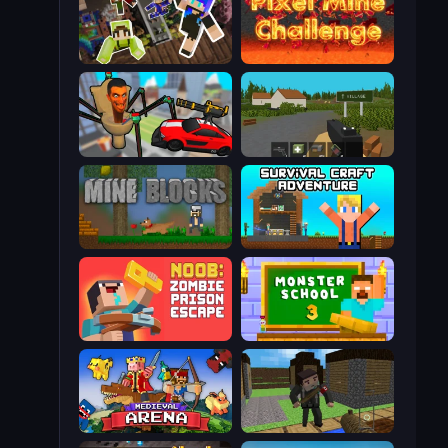
Only Up Craft
Pixel Mine Challenge
Cars vs Skibidi Toilet
ZombieCraft.io
Mine Blocks
Survival Craft Adventure
Noob: Zombie Prison Escape
Monster School 3
Medieval Arena
Block Pixel Gun Apocalypse 3