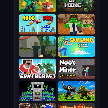
Voxel Playground: Ragdoll Noob
War of Mine
DOP Noob: Draw to Save
Trap Craft 2
ShooterZ
Skyland Survive With Noob!
SantaCraft
Noob Miner: Escape From Prison
Stick Epic Fighter
CraftSlayer: Apocalypse