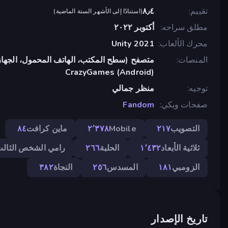
تقييم
٨٫٤
(
استنادًا إلى الأشهر الستة الماضية
)
مطلق سراحه
أكتوبر ٢٠٢٢
محرك الألعاب
Unity 2021
المنصات
متصفح (سطح المكتب، الهاتف المحمول، الجهاز
CrazyGames (Android)
توجيه
منظر جمالي
صفحات ويكي
Fandom
التصويب
٢١٧
Mobile
٢٬٣٧٨
ماين كرافت
٨٤
ثلاثية الأبعاد
١٬٤٣٢
الحلبة
٢٦٦
رامي الشخص الثال
الزومبي
١٨١
المسدس
٢٥٦
النجاة
٣٨٢
تاريخ الإصدار