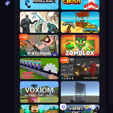
Paper Minecraft
Build and Crush
Skibidi Toilets: Infection
Island Expander
Hot
Playground
Zomblox
Hot
Trap Craft
Last Play: Ragdoll Sandbox
Voxiom.io
Craft 3D