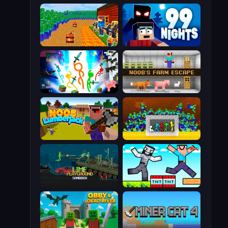
Noob Tower Defense
99 Nights (Bloxd.io)
Stickman Epic
Noob's Farm Escape
Idle Noob Lumberjack
Stick Fighter vs Zombies
Lime Playground Sandbox
Noob Gigachad: Parkour Tricks Challenge