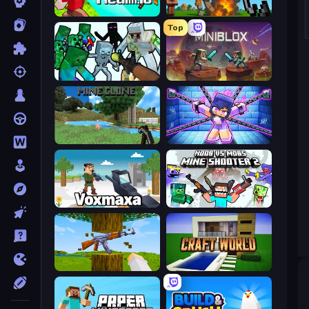
CubeRealm.io
Noob Fuse
Top
Mine Shooter: Save Your World
Miniblox
Mine Clone
Mini Mine
Voxmaxa
Mine Shooter 2: Noob vs Mobs
Mine Shooter 3D
Craft World