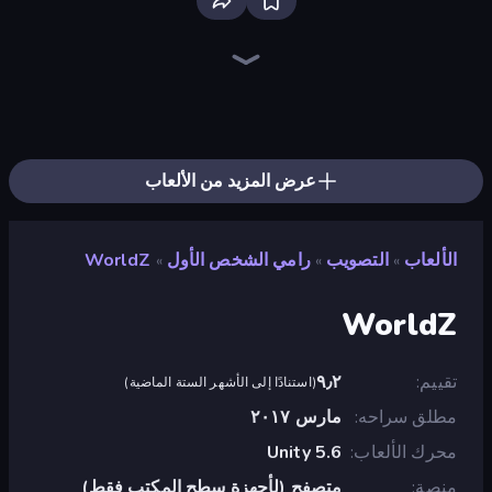
Command Strike FPS
SkillWarz
Sniper Mission
CS: Chaos Squad
Fragen
Wild Hunter 3D
Redcoats.io
Zombie World
Western Sniper
Merge Rush Z
Time Shooter 2
Warfare Area
Apple Shooter
Dead Zed
Bullet Fury 2
Time Shooter
Gunblood
Time Shooter 3: SWAT
عرض المزيد من الألعاب
الألعاب
التصويب
رامي الشخص الأول
WorldZ
»
»
»
WorldZ
تقييم
٩٫٢
(
استنادًا إلى الأشهر الستة الماضية
)
مطلق سراحه
مارس ٢٠١٧
محرك الألعاب
Unity 5.6
منصة
متصفح (لأجهزة سطح المكتب فقط)