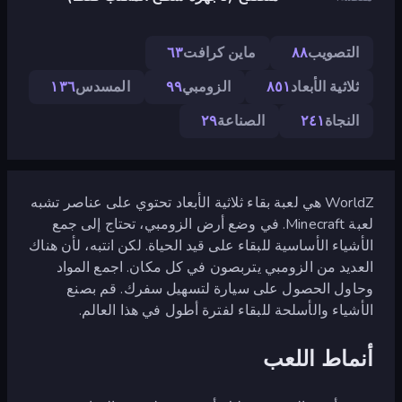
التصويب
٨٨
ماين كرافت
٦٣
ثلاثية الأبعاد
٨٥١
الزومبي
٩٩
المسدس
١٣٦
النجاة
٢٤١
الصناعة
٢٩
WorldZ هي لعبة بقاء ثلاثية الأبعاد تحتوي على عناصر تشبه
لعبة Minecraft. في وضع أرض الزومبي، تحتاج إلى جمع
الأشياء الأساسية للبقاء على قيد الحياة. لكن انتبه، لأن هناك
العديد من الزومبي يتربصون في كل مكان. اجمع المواد
وحاول الحصول على سيارة لتسهيل سفرك. قم بصنع
الأشياء والأسلحة للبقاء لفترة أطول في هذا العالم.
أنماط اللعب